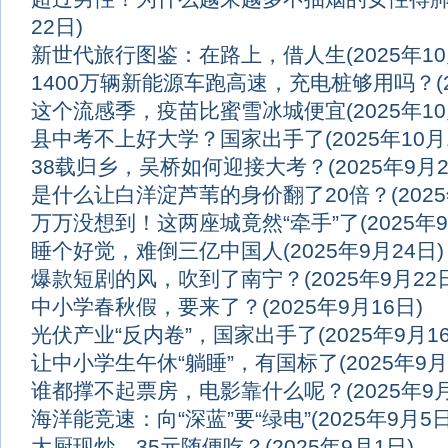
22日)
新世代旅行图鉴：在路上，借人生
(2025年1
1400万辆新能源车跑高速，充电桩够用吗？
这个流感季，疫苗比蜜雪冰城便宜
(2025年1
县中考不上好大学？国家出手了
(2025年10月
38载归乡，吴桥如何迎接大考？
(2025年9月
是什么让白洋淀芦苇的身价翻了20倍？
(202
万万没想到！这两座城竟然“牵手”了
(2025年
睡个好觉，难倒三亿中国人
(2025年9月24日)
爆款短剧的风，吹到了南宁？
(2025年9月22
中小学春秋假，要来了？
(2025年9月16日)
光伏产业“反内卷”，国家出手了
(2025年9月1
让中小学生午休“躺睡”，有国标了
(2025年9月
谁都撑不起票房，电影靠什么呢？
(2025年9
海洋能竞速：向“深蓝”要“绿电”
(2025年9月5日
大厨现炒，35元随便吃？
(2025年9月1日)