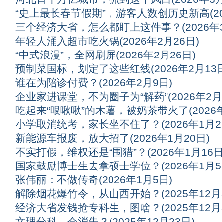
“史上最长春节假期”，游客人数创历史新高
(
三个经济大省，怎么都盯上这件事？
(2026
年轻人涌入超市吃火锅
(2026年2月26日)
“中式浪漫”，全网刷屏
(2026年2月26日)
预制菜国标，划定了这些红线
(2026年2月13
谁在为陪诊付费？
(2026年2月9日)
企业家进课堂，不为圈子为“解药”
(2026年2月
吃起来“哏啾啾”的木薯，被奶茶带火了
(202
小学取消统考，家长坐不住了？
(2026年1月2
新能源车报废，放大招了
(2026年1月20日)
不实打假，维权还是“围猎”？
(2026年1月16日
国家鼓励博士生去拿硕士学位？
(2026年1月5
张伟丽：不做传奇
(2026年1月5日)
解除烟花爆竹令，从山西开始？
(2025年12月
经济大省发钱抢专科生，图啥？
(2025年12月
文理分科，会消失？
(2025年12月23日)