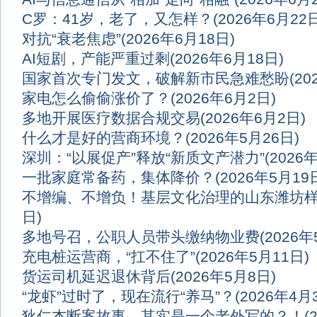
C罗：41岁，老了，又怎样？
(2026年6月22
对抗“衰老焦虑”
(2026年6月18日)
AI短剧，产能严重过剩
(2026年6月18日)
国家首次专门发文，破解新市民急难愁盼
(2
家电怎么偷偷涨价了？
(2026年6月2日)
多地开展医疗数据合规交易
(2026年6月2日)
什么才是好的营商环境？
(2026年5月26日)
深圳：“以展促产”释放“新质文产潜力”
(2026
一批家庭常备药，集体降价？
(2026年5月19
不增编、不增负！基层文化治理的山东潍坊
日)
多地号召，公职人员带头缴纳物业费
(2026年
充电桩运营商，“扛不住了”
(2026年5月11日)
货运司机延迟退休背后
(2026年5月8日)
“龙虾”过时了，现在流行“养马”？
(2026年4月
狄仁杰断案故事，其实是一个老外写的？！
(