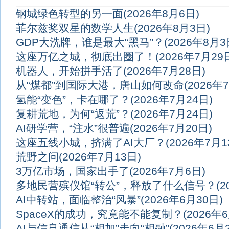
钢城绿色转型的另一面
(2026年8月6日)
菲尔兹奖双星的数学人生
(2026年8月3日)
GDP大洗牌，谁是最大“黑马”？
(2026年8月3
这座万亿之城，彻底出圈了！
(2026年7月29
机器人，开始拼手活了
(2026年7月28日)
从“煤都”到国际大港，唐山如何改命
(2026年
氢能“变色”，卡在哪了？
(2026年7月24日)
复耕荒地，为何“返荒”？
(2026年7月24日)
AI研学营，“注水”很普遍
(2026年7月20日)
这座五线小城，挤满了AI大厂？
(2026年7月1
荒野之问
(2026年7月13日)
3万亿市场，国家出手了
(2026年7月6日)
多地民营殡仪馆“转公”，释放了什么信号？
(
AI中转站，面临整治“风暴”
(2026年6月30日)
SpaceX的成功，究竟能不能复制？
(2026年
AI与信息通信从“相加”走向“相融”
(2026年6月