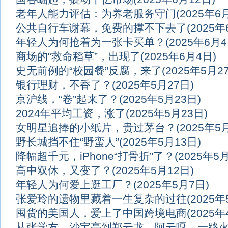
老年人能力评估：为养老服务守门
(2025年6
公共自行车谢幕，免费的撑不下去了
(2025
年轻人为何抢着为一张卡买单？
(2025年6月4
商场的“救命稻草”，出现了
(2025年6月4日)
史无前例的“校园餐”反腐，来了
(2025年5月2
银行理财，不香了？
(2025年5月27日)
京沪线，“卷”起来了？
(2025年5月23日)
2024年平均工资，涨了
(2025年5月23日)
女明星追捧的小纸片，贵过茅台？
(2025年5
野长城挡不住“野蛮人”
(2025年5月13日)
降幅超千元，iPhone“打骨折”了？
(2025年5
高中双休，又变了？
(2025年5月12日)
年轻人为何爱上逛工厂？
(2025年5月7日)
张爱玲的遗物里藏着一生复杂的过往
(2025
囤货的美国人，爱上了中国跨境电商
(2025年
从张学友、沙宝亮到郑云龙、阿云嘎，一路