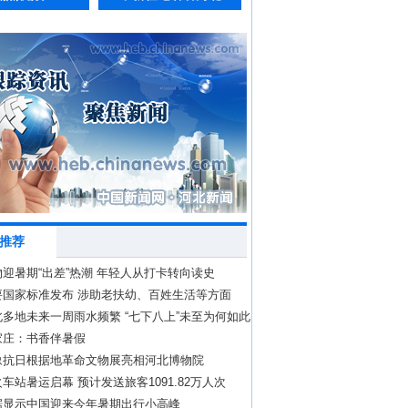
推荐
迎暑期“出差”热潮 年轻人从打卡转向读史
要国家标准发布 涉助老扶幼、百姓生活等方面
多地未来一周雨水频繁 “七下八上”未至为何如此
家庄：书香伴暑假
豫抗日根据地革命文物展亮相河北博物院
车站暑运启幕 预计发送旅客1091.82万人次
据显示中国迎来今年暑期出行小高峰