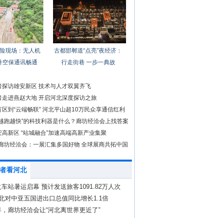
险现场：无人机
古都邯郸道“点亮”夜经济：
升空保通讯畅通
行走街巷 一步一典故
者探访雄安新区 技术与人才双翼齐飞
者走进燕赵大地 开启河北深度探访之旅
区到“云端畅联” 河北平山超10万民众享通信红利
“越跑越快”的科技利器是什么？廊坊经洽会上找答案
高新区 “站城融合”加速高端高新产业集聚
年廊坊经洽会：一展汇集多国好物 全球展商共拓中国
者看河北
车站暑运启幕 预计发送旅客1091.82万人次
北对中亚五国进出口总值同比增长1.1倍
，廊坊经洽会让“河北离世界更近了”