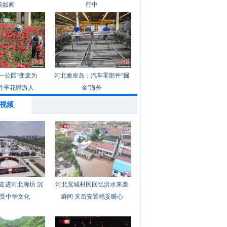
美如画
行中
一公园“变废为
河北秦皇岛：汽车零部件“掘
月季花赠游人
金”海外
视频
走进河北廊坊 沉
河北宽城村民回忆洪水来袭
受中华文化
瞬间 灾后安置稳妥暖心