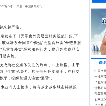
年07月04日
来源：中国新闻周刊
越来越严格。
发布了《无堂食外卖经营服务规范》(以下
，该标准系全国首个聚焦“无堂食外卖”全链条服
“无堂食外卖”经营服务行为，提升外卖食品安
1日起实施。
阅读
次成为社交媒体关注的热点，冲上热搜。由于
中国文物
店铺卫生状况堪忧。甚至部分外卖骑手，在社交
一批重
餐厅，提醒普通人注意“避雷”。
华北东北
业内人士预测，将有越来越多城市持续跟
多雨？
河北石
晋冀鲁
石家庄火
平台数