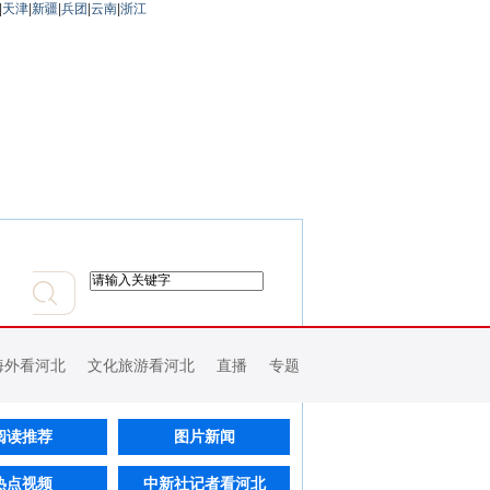
|
天津
|
新疆
|
兵团
|
云南
|
浙江
海外看河北
文化旅游看河北
直播
专题
阅读推荐
图片新闻
热点视频
中新社记者看河北