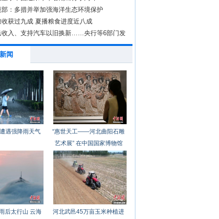
境部：多措并举加强海洋生态环境保护
粮收获过九成 夏播粮食进度近八成
民收入、支持汽车以旧换新……央行等6部门发
新闻
遭遇强降雨天气
“惠世天工——河北曲阳石雕
艺术展” 在中国国家博物馆
开幕
雨后太行山 云海
河北武邑45万亩玉米种植进