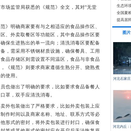
生态环
场监管局获悉的《规范》全文，其对“无堂
全国夏
。
提高居
》明确商家要有与之相适应的食品操作区、
文！
图片
装区、外卖取餐区等功能区，其中食品操作区要
，确保生进熟出的单一流向；清洗消毒区要配备
设备，需采用不锈钢材质设施，确保餐具、工用
；食品存储区则需设置不同温区，食品与非食品
中，《规范》则要求商家遵循生熟分开、烧熟煮
剂的使用。
河北石家庄
也做出了明确的要求，比如要求食品备餐人
、口罩，双手应清洗消毒。
外包装做出了严格要求，比如外卖包装上应
工制作时间以及商家名称、地址、联系方式等必
其他形式的密封，将外卖包装进行封口，确保食
河北内丘：
安封签或其他形式的密封应在开启后无法恢复原