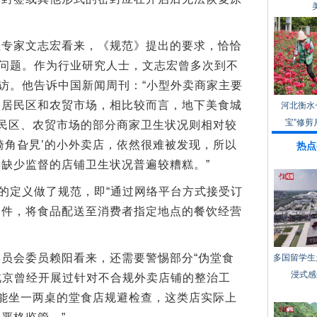
家文志宏看来，《规范》提出的要求，恰恰
的问题。作为行业研究人士，文志宏曾多次到不
探访。他告诉中国新闻周刊：“小型外卖商家主要
、居民区和农贸市场，相比较而言，地下美食城
河北衡水
宝”修剪
居民区、农贸市场的部分商家卫生状况则相对较
犄角旮旯’的小外卖店，依然很难被发现，所以
热点
缺少监督的店铺卫生状况普遍较糟糕。”
的定义做了规范，即“通过网络平台方式接受订
条件，将食品配送至消费者指定地点的餐饮经营
会委员赖阳看来，还需要警惕部分“伪堂食
多国留学生
浸式感
，北京曾经开展过针对不合规外卖店铺的整治工
成能坐一两桌的堂食店规避检查，这类店实际上