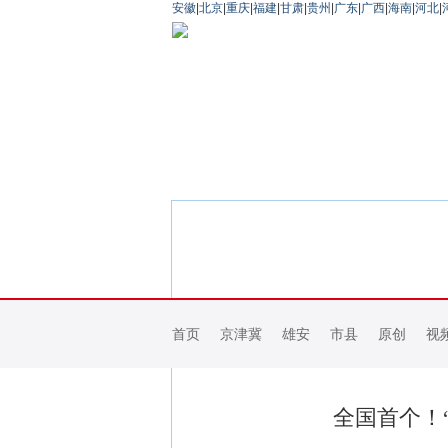
安徽
|
北京
|
重庆
|
福建
|
甘肃
|
贵州
|
广东
|
广西
|
海南
|
河北
|
首页
京津冀
雄安
市县
原创
视
全国首个！