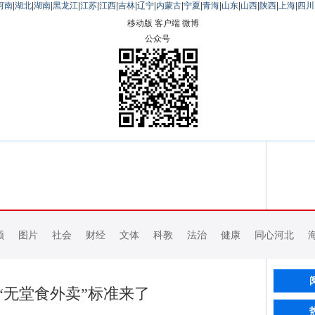
河南
|
湖北
|
湖南
|
黑龙江
|
江苏
|
江西
|
吉林
|
辽宁
|
内蒙古
|
宁夏
|
青海
|
山东
|
山西
|
陕西
|
上海
|
四川
移动版
客户端
微博
公众号
频
图片
社会
财经
文体
科教
法治
健康
同心河北
“无堂食外卖”标准来了