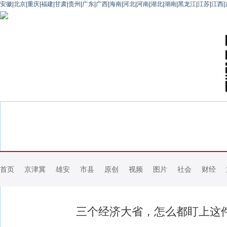
安徽
|
北京
|
重庆
|
福建
|
甘肃
|
贵州
|
广东
|
广西
|
海南
|
河北
|
河南
|
湖北
|
湖南
|
黑龙江
|
江苏
|
江西
|
首页
京津冀
雄安
市县
原创
视频
图片
社会
财经
三个经济大省，怎么都盯上这