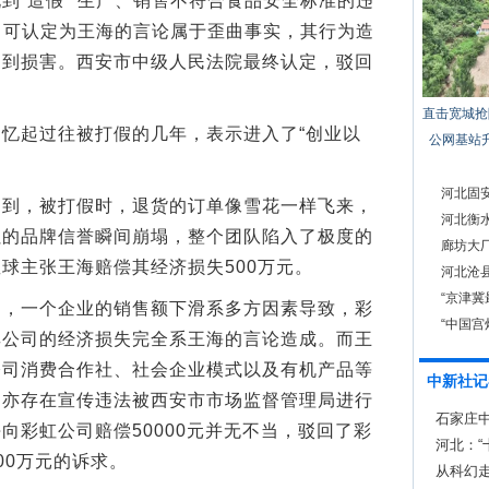
到“造假”“生产、销售不符合食品安全标准的违
”，可认定为王海的言论属于歪曲事实，其行为造
受到损害。西安市中级人民法院最终认定，驳回
直击宽城抢
起过往被打假的几年，表示进入了“创业以
公网基站
河北固
，被打假时，退货的订单像雪花一样飞来，
河北衡
累的品牌信誉瞬间崩塌，整个团队陷入了极度的
廊坊大
球主张王海赔偿其经济损失500万元。
河北沧
“京津
一个企业的销售额下滑系多方因素导致，彩
“中国
其公司的经济损失完全系王海的言论造成。而王
公司消费合作社、社会企业模式以及有机产品等
中新社记
司亦存在宣传违法被西安市市场监督管理局进行
石家庄中
向彩虹公司赔偿50000元并无不当，驳回了彩
河北：
00万元的诉求。
群
从科幻走