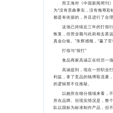
而王海对《中国新闻周刊》表
为“没有歪曲事实，没有侮辱彩
都是有依据的，并且进行了合
这场已持续近三年的打假行动
恢复，但营业额与此前相去甚远
真金白银。”朱辉感慨，“赢了官
打假与“假打”
食品商家高涵正在经历一场打
高涵提到，现在一些职业打假
利益，拿了竞品的钱博取流量
的逻辑禁不住推敲。
以她所在细分领域来看，不少
所在品牌。但现实情况是，整
队以国标为标准制作产品，但