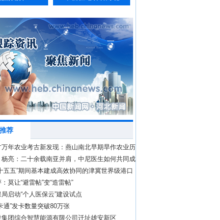
推荐
方万年农业考古新发现：燕山南北早期旱作农业历
段
丨杨亮：二十余载南亚并肩，中尼医生如何共同成
“十五五”期间基本建成高效协同的津冀世界级港口
：莫让“避雷帖”变“造雷帖”
局启动“个人医保云”建设试点
卡通”发卡数量突破80万张
投集团综合智慧能源有限公司迁址雄安新区