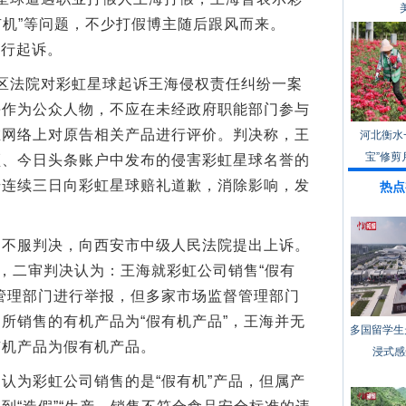
假有机”等问题，不少打假博主随后跟风而来。
进行起诉。
区法院对彩虹星球起诉王海侵权责任纠纷一案
海作为公众人物，不应在未经政府职能部门参与
在网络上对原告相关产品进行评价。判决称，王
河北衡水
宝”修剪
频、今日头条账户中发布的侵害彩虹星球名誉的
号连续三日向彩虹星球赔礼道歉，消除影响，发
热点
服判决，向西安市中级人民法院提出上诉。
面，二审判决认为：王海就彩虹公司销售“假有
管理部门进行举报，但多家市场监督管理部门
所销售的有机产品为“假有机产品”，王海并无
多国留学生
有机产品为假有机产品。
浸式感
为彩虹公司销售的是“假有机”产品，但属产