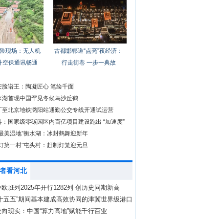
险现场：无人机
古都邯郸道“点亮”夜经济：
升空保通讯畅通
行走街巷 一步一典故
安脸谱王：陶凝匠心 笔绘千面
水湖首现中国罕见冬候鸟沙丘鹤
厂至北京地铁潞阳站通勤公交专线开通试运营
县：国家级零碳园区内百亿项目建设跑出 “加速度”
冀最美湿地”衡水湖：冰封鹤舞迎新年
宫灯第一村”屯头村：赶制灯笼迎元旦
者看河北
欧班列2025年开行1282列 创历史同期新高
“十五五”期间基本建成高效协同的津冀世界级港口
向现实：中国“算力高地”赋能千行百业