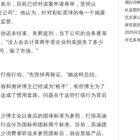
潮白河畔
示，目前已经对该案申请再审，坚持认
从蓝图到
虹公司”。他认为，针对彩虹星球的每一个揭露
北京唐山
理监督。
雄安新区
质医疗
2025
还未结束。朱辉提到，当下公司的业务逐渐
河北多
。“没人会去计算两年里企业到底损失了多少
司，输了市场。”
假行动。“先毁掉再验证。”她这样总结。
和测评博主已经成为“枪手”，有些博主为了
，这成了惯用套路。问题在于这些打假行为背后
博主会以食品的团体标准为参照，打假高涵
个行业分为国标和团标两个标准。目前，高涵团
不少消费者听说未参照团标后，就会质疑产品。