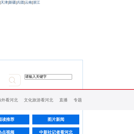
|
天津
|
新疆
|
兵团
|
云南
|
浙江
海外看河北
文化旅游看河北
直播
专题
阅读推荐
图片新闻
热点视频
中新社记者看河北