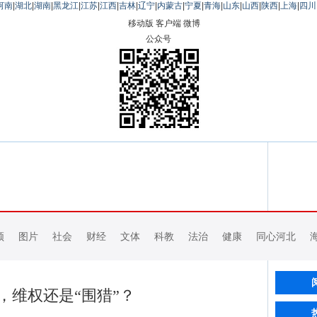
河南
|
湖北
|
湖南
|
黑龙江
|
江苏
|
江西
|
吉林
|
辽宁
|
内蒙古
|
宁夏
|
青海
|
山东
|
山西
|
陕西
|
上海
|
四川
移动版
客户端
微博
公众号
频
图片
社会
财经
文体
科教
法治
健康
同心河北
，维权还是“围猎”？