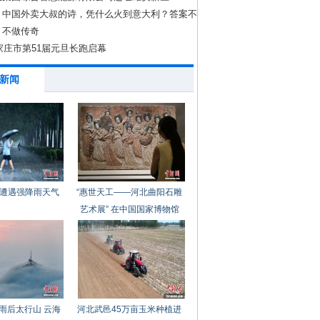
丨中国外卖大叔的诗，凭什么火到意大利？答案不
文学
：不做传奇
石家庄市第51届元旦长跑启幕
新闻
遭遇强降雨天气
“惠世天工——河北曲阳石雕
艺术展” 在中国国家博物馆
开幕
雨后太行山 云海
河北武邑45万亩玉米种植进