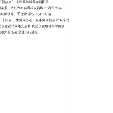
“新故乡”：京津冀跨城养老新图景
实景：透过发布会看雄安新区“十四五”答卷
城际铁路开通运营 最快55分钟可达
“十四五”卫生健康答卷：筑牢健康根基 民众享优
河北创意设计周雄安启幕 优质创意项目集中路演
地遭大雾侵袭 交通出行受阻