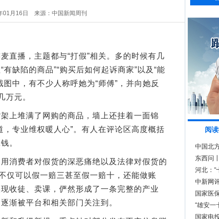
年01月16日
来源：中国新闻周刊
直播，主题都与“打假”相关。多的时候有几
有缺陷的商品”“购买后如何起诉商家”以及“能
截图中，有不少人称呼她为“师傅”，并向她反
几万元。
上堆满了网购的商品，墙上还挂着一面锦
道，专业维权暖人心”。有人在评论区高度概括
阅读
拿钱。
中国北
经三阶
东西问
消费者对假货的深恶痛绝以及法律对假货的
长？
河北：
假不仅可以假一赔三甚至假一赔十，还能做账
群
中新网评
实现收徒、卖课，俨然形成了一条完整的产业
国家医保
，逐渐被平台和相关部门关注到。
“雄安一
国家电