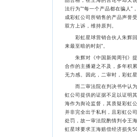
品合格，在王海的言论中却又说
法行为”“每一个产品都在骗人
成彩虹公司所销售的产品声誉
双方上诉，维持原判。
彩虹星球营销合伙人朱辉回忆
来最至暗的时刻”。
朱辉对《中国新闻周刊》提到
合作的主播避之不及，多年积
无力感。因此，二审时，彩虹星
而二审法院在判决书中认为，
虹公司提供的证据不足以证明
海作为舆论监督，其质疑彩虹
并非完全出于私利，且彩虹公
处罚，故一审法院酌情判令王海
虹星球要求王海赔偿经济损失5