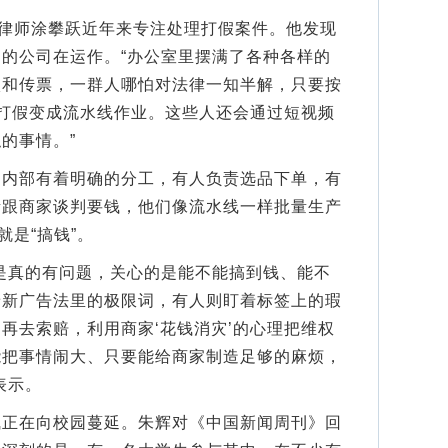
律师涂攀跃近年来专注处理打假案件。他发现
的公司在运作。“办公室里摆满了各种各样的
状和传票，一群人哪怕对法律一知半解，只要按
把打假变成流水线作业。这些人还会通过短视频
的事情。”
部有着明确的分工，有人负责选品下单，有
责跟商家谈判要钱，他们像流水线一样批量生产
就是“搞钱”。
真的有问题，关心的是能不能搞到钱、能不
着新广告法里的极限词，有人则盯着标签上的瑕
再去索赔，利用商家‘花钱消灾’的心理把维权
能把事情闹大、只要能给商家制造足够的麻烦，
表示。
在向校园蔓延。朱辉对《中国新闻周刊》回