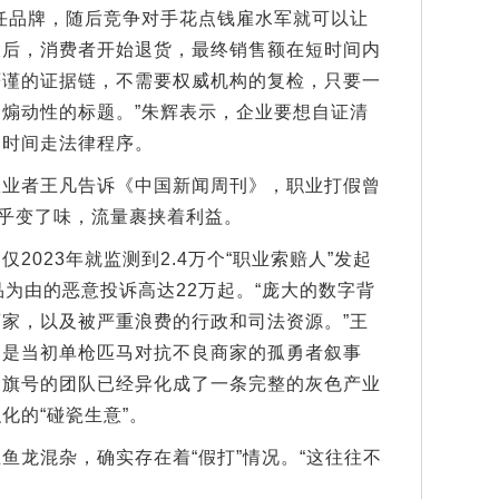
品牌，随后竞争对手花点钱雇水军就可以让
大后，消费者开始退货，最终销售额在短时间内
严谨的证据链，不需要权威机构的复检，只要一
煽动性的标题。”朱辉表示，企业要想自证清
的时间走法律程序。
者王凡告诉《中国新闻周刊》，职业打假曾
似乎变了味，流量裹挟着利益。
023年就监测到2.4万个“职业索赔人”发起
品为由的恶意投诉高达22万起。“庞大的数字背
家，以及被严重浪费的行政和司法资源。”王
不是当初单枪匹马对抗不良商家的孤勇者叙事
假旗号的团队已经异化成了一条完整的灰色产业
化的“碰瓷生意”。
龙混杂，确实存在着“假打”情况。“这往往不