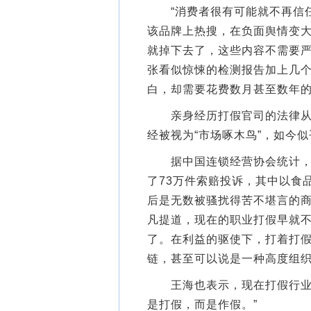
“消费者很有可能就不再信任
该品牌上热搜，在负面舆情变
就掉下去了，这些内容不需要
张看似惊悚的检测报告加上几个
白，却需要花费数月甚至数年
亲身经历打假官司的法律从业
经被视为“市场啄木鸟”，如今
据中国连锁经营协会统计，仅2
了73万件索赔投诉，其中以食
后是无数被骚扰得苦不堪言的商
凡提道，现在的职业打假早就
了。在利益的驱使下，打着打
链，甚至可以说是一种高度组织
王海也表示，现在打假行业鱼
是打假，而是作假。”