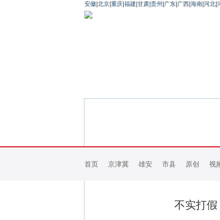
安徽
|
北京
|
重庆
|
福建
|
甘肃
|
贵州
|
广东
|
广西
|
海南
|
河北
|
首页
京津冀
雄安
市县
原创
视
不实打假