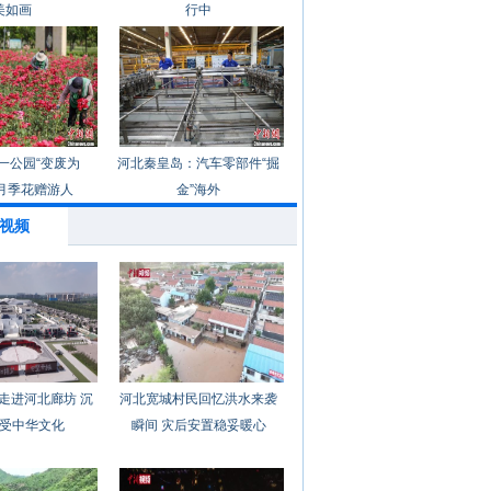
美如画
行中
一公园“变废为
河北秦皇岛：汽车零部件“掘
月季花赠游人
金”海外
视频
走进河北廊坊 沉
河北宽城村民回忆洪水来袭
受中华文化
瞬间 灾后安置稳妥暖心