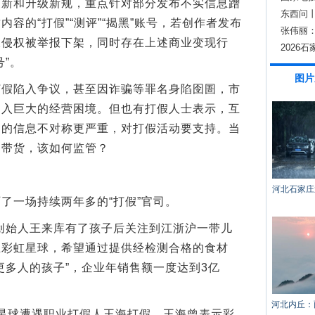
和升级新规，重点针对部分发布不实信息蹭
东西问
容的“打假”“测评”“揭黑”账号，若创作者发布
只关乎
张伟丽
嫌侵权被举报下架，同时存在上述商业变现行
2026
”。
图片
陷入争议，甚至因诈骗等罪名身陷囹圄，市
陷入巨大的经营困境。但也有打假人士表示，互
间的信息不对称更严重，对打假活动要支持。当
了带货，该如何监管？
河北石家庄
一场持续两年多的“打假”官司。
创始人王来库有了孩子后关注到江浙沪一带儿
立彩虹星球，希望通过提供经检测合格的食材
更多人的孩子”，企业年销售额一度达到3亿
河北内丘：
星球遭遇职业打假人王海打假，王海曾表示彩