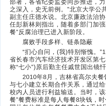
部署，各省纪委监委同步推进，力
之深入，史无前例。”北京大学公
副主任庄德水说。北京廉政法治协
任彭新林则指出，随着多部门加强
餐”反腐治理已进入新阶段。
腐败手段多样、链条隐蔽
“扪心自问，(我)特别惭愧。”1
省长春市汽车经济技术开发区第七
称“七小”)原后勤主任戚世国出镜
2010年8月，吉林省高尔夫餐
与七小建立长期合作关系，通过给
校内人员进行利益输送。当时，该
餐”餐费标准是每人每餐8块钱，