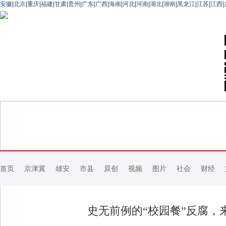
安徽
|
北京
|
重庆
|
福建
|
甘肃
|
贵州
|
广东
|
广西
|
海南
|
河北
|
河南
|
湖北
|
湖南
|
黑龙江
|
江苏
|
江西
|
首页
京津冀
雄安
市县
原创
视频
图片
社会
财经
史无前例的“校园餐”反腐，