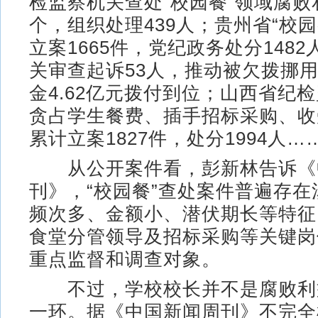
检监察机关查处“校园餐”领域腐败
个，组织处理439人；贵州省“校
立案1665件，党纪政务处分148
关审查起诉53人，推动被欠拨挪用
金4.62亿元拨付到位；山西省纪
贪占学生餐费、插手招标采购、收
累计立案1827件，处分1994人…
从公开案件看，彭新林告诉《
刊》，“校园餐”查处案件普遍存
频次多、金额小、潜伏期长等特征
食堂分管领导及招标采购等关键岗
重点监督和调查对象。
不过，学校校长并不是腐败利
一环。据《中国新闻周刊》不完全