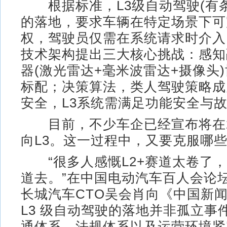
根据标准，L3级自动驾驶(有条
的落地，要求车辆在特定场景下可
权，驾驶员仅需在系统请求时介入
技术架构提出三大核心挑战：感知
器(激光雷达+毫米波雷达+摄像头
标配；决策算法，类人驾驶策略成
安全，L3系统需满足功能安全与
目前，不少车企已经宣布将在2
向L3。这一过程中，又要克服哪
“很多人感慨L2+赛道太卷了，
道去。”在中国电动汽车百人会论坛(
长城汽车CTO吴会肖向《中国新
L3 级自动驾驶的落地并非孤立事
通体系、法规体系以及运营环境紧