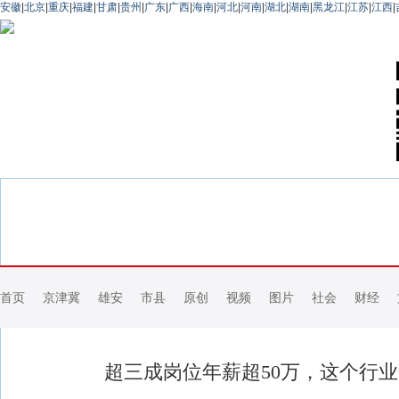
安徽
|
北京
|
重庆
|
福建
|
甘肃
|
贵州
|
广东
|
广西
|
海南
|
河北
|
河南
|
湖北
|
湖南
|
黑龙江
|
江苏
|
江西
|
首页
京津冀
雄安
市县
原创
视频
图片
社会
财经
超三成岗位年薪超50万，这个行