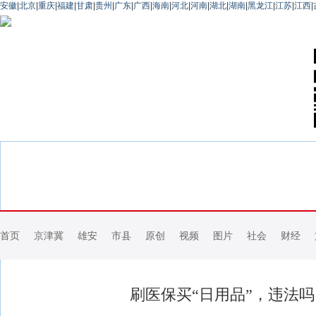
安徽
|
北京
|
重庆
|
福建
|
甘肃
|
贵州
|
广东
|
广西
|
海南
|
河北
|
河南
|
湖北
|
湖南
|
黑龙江
|
江苏
|
江西
|
首页
京津冀
雄安
市县
原创
视频
图片
社会
财经
刷医保买“日用品”，违法吗