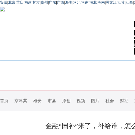
安徽
|
北京
|
重庆
|
福建
|
甘肃
|
贵州
|
广东
|
广西
|
海南
|
河北
|
河南
|
湖北
|
湖南
|
黑龙江
|
江苏
|
江西
|
首页
京津冀
雄安
市县
原创
视频
图片
社会
财经
金融“国补”来了，补给谁，怎