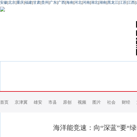
安徽
|
北京
|
重庆
|
福建
|
甘肃
|
贵州
|
广东
|
广西
|
海南
|
河北
|
河南
|
湖北
|
湖南
|
黑龙江
|
江苏
|
江西
|
首页
京津冀
雄安
市县
原创
视频
图片
社会
财经
海洋能竞速：向“深蓝”要“绿