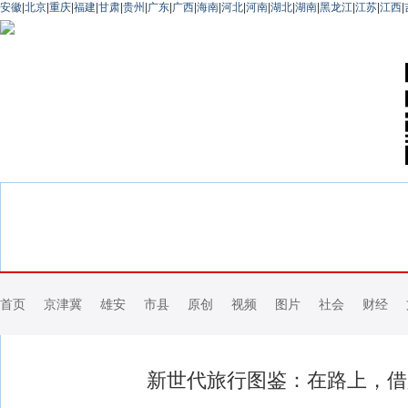
安徽
|
北京
|
重庆
|
福建
|
甘肃
|
贵州
|
广东
|
广西
|
海南
|
河北
|
河南
|
湖北
|
湖南
|
黑龙江
|
江苏
|
江西
|
首页
京津冀
雄安
市县
原创
视频
图片
社会
财经
新世代旅行图鉴：在路上，借