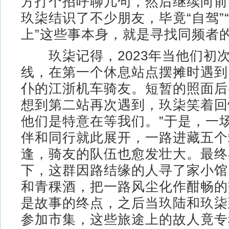
方打个招呼聊几句，然后继续向前
玖柒结识了不少朋友，毕竟“自驾”“
上”这些事本身，就是寻找同频者
玖柒记得，2023年当他们初次
线，在第一个休息站点摆摊时遇到
仆的江浙机车骑友。短暂的照面后
想到第二站再次遇到，玖柒笑着回
他们是特意在等我们。”于是，一
伴和同行就此展开，一路进藏五个
逢，骑友的队伍也愈发壮大。最终
下，这群因路结缘的人寻了家小馆
和青稞酒，把一路风尘化作酣畅的
是故事的终点，之后当玖陆和玖柒
参加市集，这些旅途上的故人竟专