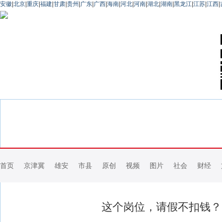
安徽
|
北京
|
重庆
|
福建
|
甘肃
|
贵州
|
广东
|
广西
|
海南
|
河北
|
河南
|
湖北
|
湖南
|
黑龙江
|
江苏
|
江西
|
首页
京津冀
雄安
市县
原创
视频
图片
社会
财经
这个岗位，请假不扣钱？