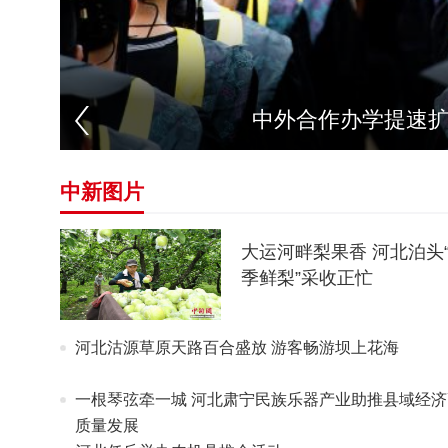
中外合作办学提速
中新图片
大运河畔梨果香 河北泊头
季鲜梨”采收正忙
河北沽源草原天路百合盛放 游客畅游坝上花海
一根琴弦牵一城 河北肃宁民族乐器产业助推县域经济
质量发展