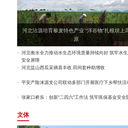
河北沽源培育藜麦特色产业 “洋谷物”扎根坝上
原
河北衡水全力推动水生态环境质量持续向好 筑牢水生
安全屏障
河北盐山西瓜采摘喜丰收 田间套种助增收
平安产险涞源支公司联动多部门开展医疗下乡帮扶活
张家口桥东：创新“二四六”工作法 筑牢医保基金安全
文体