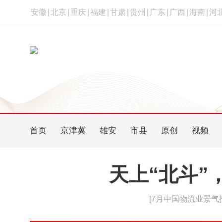
安徽
|
北京
|
重庆
|
福建
|
甘肃
|
贵州
|
广东
|
广西
|
海南
|
河
首页
京津冀
雄安
市县
原创
视频
天上“北斗”
[7月中国物流业景气指