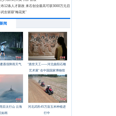
布12条人才新政 来石创业最高可获3000万元启
武生斩获“梅花奖”
新闻
遭遇强降雨天气
“惠世天工——河北曲阳石雕
艺术展” 在中国国家博物馆
开幕
雨后太行山 云海
河北武邑45万亩玉米种植进
美如画
行中