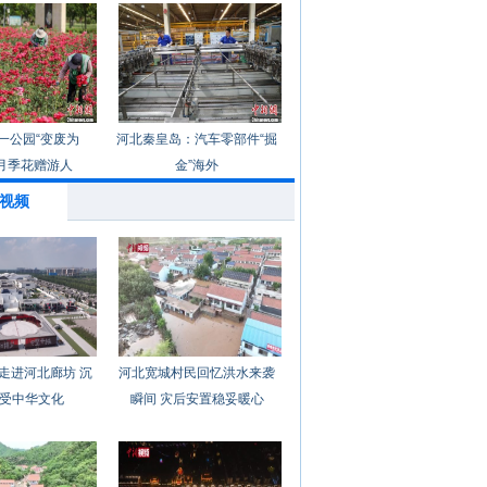
一公园“变废为
河北秦皇岛：汽车零部件“掘
月季花赠游人
金”海外
视频
走进河北廊坊 沉
河北宽城村民回忆洪水来袭
受中华文化
瞬间 灾后安置稳妥暖心