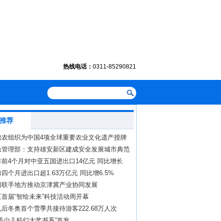
热线电话：
0311-85290821
推荐
粮农组织为中国4项全球重要农业文化遗产授牌
急管理部：支持雄安新区建成安全发展城市典范
前4个月对中亚五国进出口14亿元 同比增长
四个月进出口超1.63万亿元 同比增6.5%
门联手地方推动京津冀产业协同发展
首届“智绘未来”科技活动周开幕
后冬奥首个雪季共接待游客222.68万人次
语少儿科幻大奖书系”首发