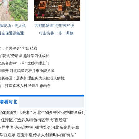
险现场：无人机
古都邯郸道“点亮”夜经济：
升空保通讯畅通
行走街巷 一步一典故
：全民健身“乒”出精彩
“花式”劳动课 趣味学习促成长
患者家中“下单” 优质护理上门
月季开 河北鸡泽高杆月季扮靓县城
台襄都区：居家护理服务为失能老人解忧
润：打造森林乡村 绘就生态画卷
者看河北
物频频“打卡亮相” 河北生物多样性保护取得系列
任泽区打造多条特色街区带火“夜经济”
第三届中国·东光塑料机械博览会河北东光县开幕
寻常百姓家 定瓷非遗传承人创新时尚新“玩法”