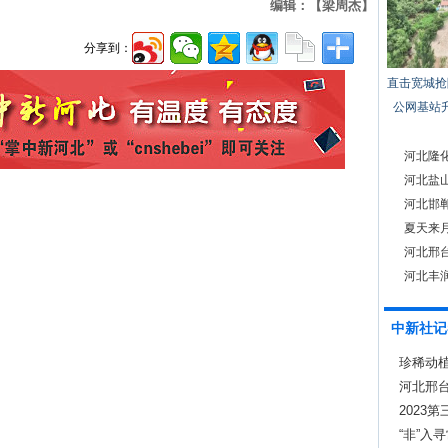
编辑：【梁周杰】
分享到：
直击宽城抢
公网基站
河北隆化
河北盐山
河北邯郸
夏天来
河北邢
河北丰
中新社记
珍稀动植
新成效
河北邢台
2023
“非”入