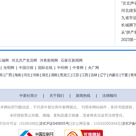
“京北声
河北雄安
九省市近
长城脚下
从“拼产
包
2023
长城网
河北共产党员网
河青新闻网
石家庄新闻网
|
光明网
|
中国日报
|
国际在线
|
中经网
|
中青网
|
央广网
东
|
广西
|
海南
|
河北
|
河南
|
湖北
|
湖南
|
黑龙江
|
江苏
|
江西
|
吉林
|
辽宁
|
内蒙古
|
宁夏
|
青
中新社简介
|
关于我们
|
新闻热线
|
法律顾问
本网站所刊载信息，不代表中新社和中新网观点。 刊用本网站稿件，务经书面授权。
未经授权禁止转载、摘编、复制及建立镜像，违者将依法追究法律责任。
许可证（0106168)] [
京ICP证040655号
] [京公网安备：110102003042] [
京ICP备0