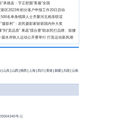
谷”承德县：字正腔圆“客服”全国
新区2023年积分落户申报工作20日启动
500名单身残障人士齐聚河北相亲联谊
“摄影村”：农民摄影家斩获国内外大奖
量”到“卖品质” 果蔬“擂台赛”助农民打品牌、鼓腰
第一届水岸铁人运动公开赛举行 打造运动新风潮
海
|
山东
|
山西
|
陕西
|
上海
|
四川
|
香港
|
新疆
|
兵团
|
云南
5004340号-1
]