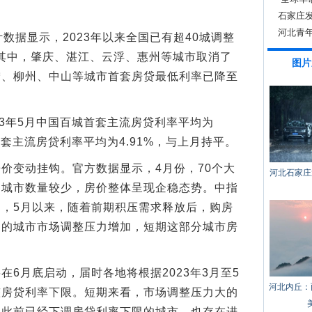
石家庄发
动资金
河北青年
据显示，2023年以来全国已有超40城调整
其中，肇庆、湛江、云浮、惠州等城市取消了
图片
宁、柳州、中山等城市首套房贷最低利率已降至
3年5月中国百城首套主流房贷利率平均为
二套主流房贷利率平均为4.91%，与上月持平。
变动挂钩。官方数据显示，4月份，70个大
河北石家庄
的城市数量较少，房价整体呈现企稳态势。中指
，5月以来，随着前期积压需求释放后，购房
弱的城市市场调整压力增加，短期这部分城市房
月底启动，届时各地将根据2023年3月至5
河北内丘：
整房贷利率下限。短期来看，市场调整压力大的
，此前已经下调房贷利率下限的城市，也存在进