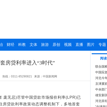
治
财经
科教
文体
旅游
原创
视频
直播
图片
专题
阅读
首套房贷利率进入“3时代”
联合国
中国应
日
热线：0311-85290821
来源：中国新闻网
河北今年
31.9%
京津冀前
中央部
雄安新区
 庞无忌)尽管中国贷款市场报价利率(LPR)已
河北崇礼
住房贷款利率政策动态调整机制下，多地首套
“全球华