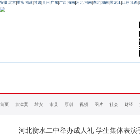
安徽
|
北京
|
重庆
|
福建
|
甘肃
|
贵州
|
广东
|
广西
|
海南
|
河北
|
河南
|
湖北
|
湖南
|
黑龙江
|
江苏
|
江西
|
首页
京津冀
雄安
市县
原创
视频
图片
社会
财经
河北衡水二中举办成人礼 学生集体表演