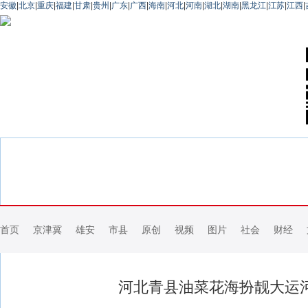
安徽
|
北京
|
重庆
|
福建
|
甘肃
|
贵州
|
广东
|
广西
|
海南
|
河北
|
河南
|
湖北
|
湖南
|
黑龙江
|
江苏
|
江西
|
首页
京津冀
雄安
市县
原创
视频
图片
社会
财经
河北青县油菜花海扮靓大运