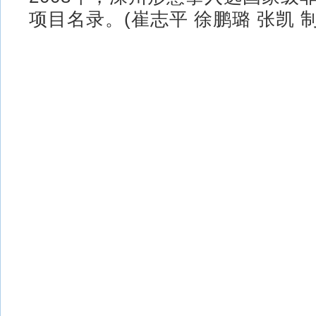
项目名录。(崔志平 徐鹏璐 张凯 制