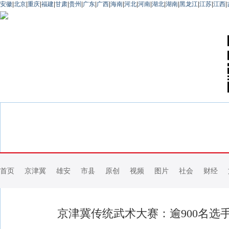
安徽
|
北京
|
重庆
|
福建
|
甘肃
|
贵州
|
广东
|
广西
|
海南
|
河北
|
河南
|
湖北
|
湖南
|
黑龙江
|
江苏
|
江西
|
首页
京津冀
雄安
市县
原创
视频
图片
社会
财经
京津冀传统武术大赛：逾900名选