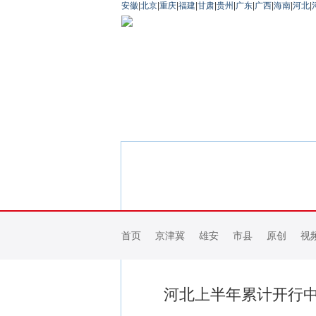
安徽
|
北京
|
重庆
|
福建
|
甘肃
|
贵州
|
广东
|
广西
|
海南
|
河北
|
首页
京津冀
雄安
市县
原创
视
河北上半年累计开行中欧