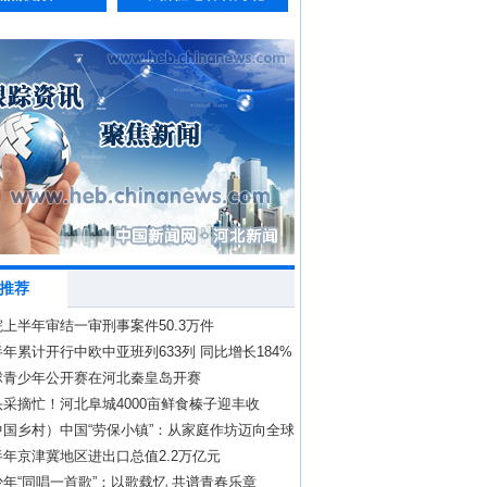
推荐
上半年审结一审刑事案件50.3万件
年累计开行中欧中亚班列633列 同比增长184%
球青少年公开赛在河北秦皇岛开赛
采摘忙！河北阜城4000亩鲜食榛子迎丰收
中国乡村）中国“劳保小镇”：从家庭作坊迈向全球
年京津冀地区进出口总值2.2万亿元
年“同唱一首歌”：以歌载忆 共谱青春乐章