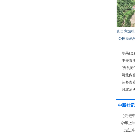
直击宽城抢
公网基站
刚果(金
中美青少
“奔县游
河北内
从冬奥
河北泊
中新社记
（走进
品牌
今年上半
（走进中