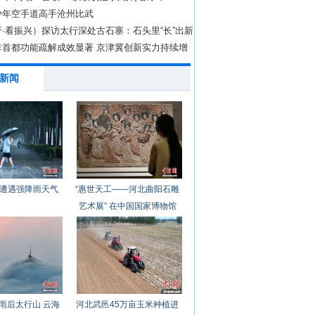
少年空手道高手沧州比武
·看振兴）探访太行深处古石寨：石头里“长”出新
非首都功能疏解成效显著 京津冀创新实力持续增
新闻
遭遇强降雨天气
“惠世天工——河北曲阳石雕
艺术展” 在中国国家博物馆
开幕
雨后太行山 云海
河北武邑45万亩玉米种植进