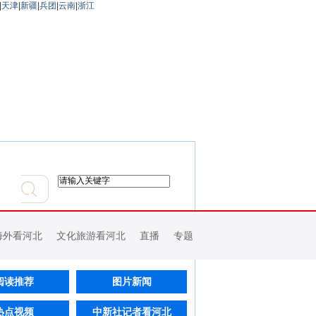
|
天津
|
新疆
|
兵团
|
云南
|
浙江
海外看河北
文化旅游看河北
直播
专题
阅读推荐
图片新闻
热点视频
中新社记者看河北