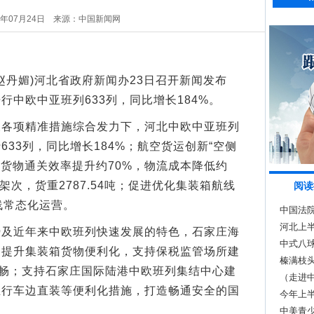
5年07月24日
来源：中国新闻网
赵丹媚)河北省政府新闻办23日召开新闻发布
行中欧中亚班列633列，同比增长184%。
项精准措施综合发力下，河北中欧中亚班列
33列，同比增长184%；航空货运创新“空侧
票货物通关效率提升约70%，物流成本降低约
架次，货重2787.54吨；促进优化集装箱航线
阅读
线常态化运营。
中国法院
河北上半
近年来中欧班列快速发展的特色，石家庄海
中式八
，提升集装箱货物便利化，支持保税监管场所建
榛满枝头
顺畅；支持石家庄国际陆港中欧班列集结中心建
（走进
推行车边直装等便利化措施，打造畅通安全的国
品牌
今年上半
中美青少