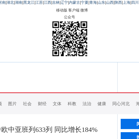
河南
|
湖北
|
湖南
|
黑龙江
|
江苏
|
江西
|
吉林
|
辽宁
|
内蒙古
|
宁夏
|
青海
|
山东
|
山西
|
陕西
|
上海
|
四川
移动版
客户端
微博
公众号
频
图片
社会
财经
文体
科教
法治
健康
同心河北
中亚班列633列 同比增长184%