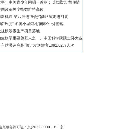
故事）中美青少年同唱一首歌：以歌载忆 留住情
中国改革热度指数维持高位
作新机遇 第八届进博会招商路演走进河北
”聚“热度” 冬奥小城崇礼“圈粉”中外游客
大规模溴素生产项目落地
胞生物学重要奠基人之一、中国科学院院士孙大业
车站暑运启幕 预计发送旅客1091.82万人次
息服务许可证：京(2022)0000118；京