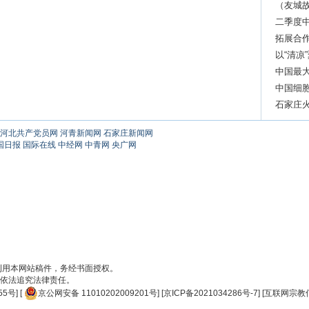
济”
（友城
缘
二季度
拓展合
以“清凉
中国最
中国细
逝世
石家庄火
河北共产党员网
河青新闻网
石家庄新闻网
国日报
国际在线
中经网
中青网
央广网
刊用本网站稿件，务经书面授权。
依法追究法律责任。
55号
] [
京公网安备 11010202009201号
] [
京ICP备2021034286号-7
] [
互联网宗教信