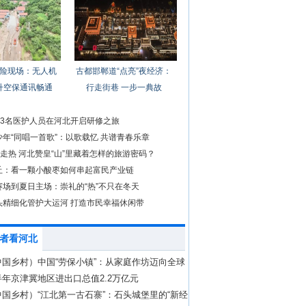
险现场：无人机
古都邯郸道“点亮”夜经济：
升空保通讯畅通
行走街巷 一步一典故
)3名医护人员在河北开启研修之旅
年“同唱一首歌”：以歌载忆 共谱青春乐章
”走热 河北赞皇“山”里藏着怎样的旅游密码？
丘：看一颗小酸枣如何串起富民产业链
赛场到夏日主场：崇礼的“热”不只在冬天
头精细化管护大运河 打造市民幸福休闲带
者看河北
中国乡村）中国“劳保小镇”：从家庭作坊迈向全球
年京津冀地区进出口总值2.2万亿元
国乡村）“江北第一古石寨”：石头城堡里的“新经