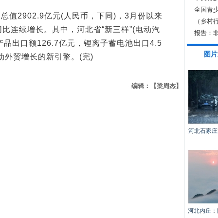
全国青
2902.9亿元(人民币，下同)，3月份以来
（乡村行
比连续增长。其中，河北省“新三样”(电动汽
饭碗
报告：
品出口额126.7亿元，锂离子蓄电池出口4.5
强
图片
动外贸增长的新引擎。(完)
编辑：【梁周杰】
河北石家庄
河北内丘：