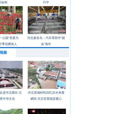
美如画
行中
一公园“变废为
河北秦皇岛：汽车零部件“掘
月季花赠游人
金”海外
视频
走进河北廊坊 沉
河北宽城村民回忆洪水来袭
受中华文化
瞬间 灾后安置稳妥暖心