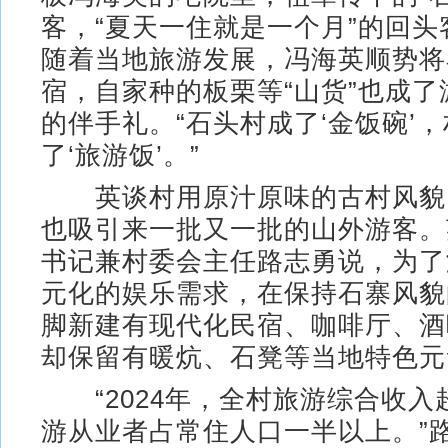
客，“夏天一住就是一个月”的回
随着当地旅游发展，冯海英顺势将
宿，自家种的板栗等“山货”也成
的伴手礼。“石头村成了‘金饭碗’
了‘旅游饭’。”
英谈村用原汁原味的古村风貌
也吸引来一批又一批的山外游客。
书记兼村委会主任路志勇说，为了
元化的娱乐需求，在保持石寨风貌
脚新建有现代化民宿、咖啡厅、酒
却保留有暖炕、石凳等当地特色元
“2024年，全村旅游综合收入超
游从业者占常住人口一半以上。”