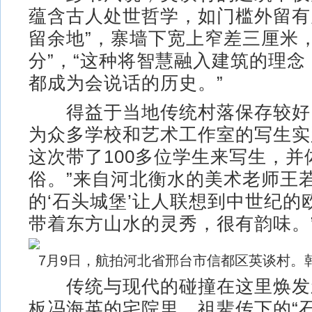
蕴含古人处世哲学，如门槛外留有
留余地”，寨墙下宽上窄差三厘米
分”，“这种将智慧融入建筑的理
都成为会说话的历史。”
得益于当地传统村落保存较好
为众多学校和艺术工作室的写生实
这次带了100多位学生来写生，并
俗。”来自河北衡水的美术老师王
的‘石头城堡’让人联想到中世纪的
带着东方山水的灵秀，很有韵味。
7月9日，航拍河北省邢台市信都区英谈村。韩
传统与现代的碰撞在这里焕发
板冯海英的宅院里，祖辈传下的“