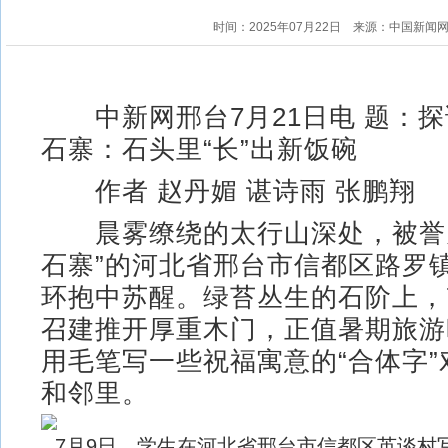
时间：2025年07月22日
来源：中国新闻
中新网邢台7月21日电 题：探
石寨：石头里“长”出新饭碗
作者 赵丹媚 谌诗雨 张鹏翔
晨雾缭绕的太行山深处，被誉为
石寨”的河北省邢台市信都区路罗
环抱中苏醒。绿苔丛生的石阶上，
召建推开厚重木门，正值暑期旅游
用毛笔写一些祝福寓意的“合体字
和邻里。
7月9日，学生在河北省邢台市信都区英谈村