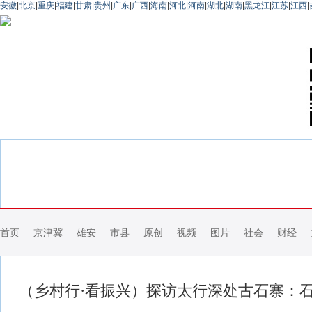
安徽
|
北京
|
重庆
|
福建
|
甘肃
|
贵州
|
广东
|
广西
|
海南
|
河北
|
河南
|
湖北
|
湖南
|
黑龙江
|
江苏
|
江西
|
首页
京津冀
雄安
市县
原创
视频
图片
社会
财经
（乡村行·看振兴）探访太行深处古石寨：石