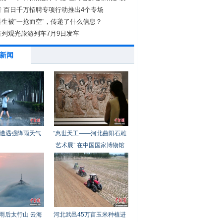
者 百日千万招聘专项行动推出4个专场
生被“一抢而空”，传递了什么信息？
首列观光旅游列车7月9日发车
新闻
遭遇强降雨天气
“惠世天工——河北曲阳石雕
艺术展” 在中国国家博物馆
开幕
雨后太行山 云海
河北武邑45万亩玉米种植进