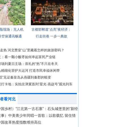
险现场：无人机
古都邯郸道“点亮”夜经济：
升空保通讯畅通
行走街巷 一步一典故
”走热 河北赞皇“山”里藏着怎样的旅游密码？
丘：看一颗小酸枣如何串起富民产业链
赛场到夏日主场：崇礼的“热”不只在冬天
头精细化管护大运河 打造市民幸福休闲带
对话”见证秦皇岛从燕疆到秦郡的蜕变
是打卡地：实拍京津冀首列“星光·燕赵号”观光列车
者看河北
国乡村）“江北第一古石寨”：石头城堡里的“新经
故事）中美青少年同唱一首歌：以歌载忆 留住情
中国改革热度指数维持高位