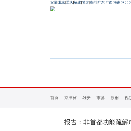
安徽
|
北京
|
重庆
|
福建
|
甘肃
|
贵州
|
广东
|
广西
|
海南
|
河北
|
首页
京津冀
雄安
市县
原创
视
报告：非首都功能疏解