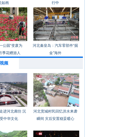
美如画
行中
一公园“变废为
河北秦皇岛：汽车零部件“掘
月季花赠游人
金”海外
视频
走进河北廊坊 沉
河北宽城村民回忆洪水来袭
受中华文化
瞬间 灾后安置稳妥暖心