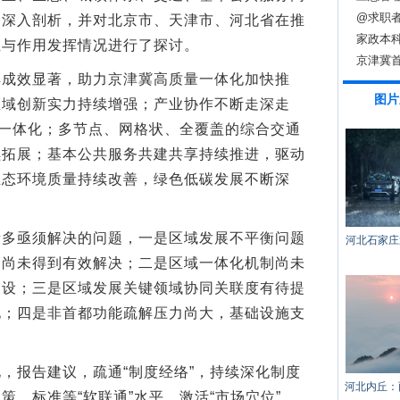
@求职
了深入剖析，并对北京市、天津市、河北省在推
家政本科
位与作用发挥情况进行了探讨。
京津冀
效显著，助力京津冀高质量一体化加快推
图片
区域创新实力持续增强；产业协作不断走深走
量一体化；多节点、网格状、全覆盖的综合交通
续拓展；基本公共服务共建共享持续推进，驱动
生态环境质量持续改善，绿色低碳发展不断深
亟须解决的问题，一是区域发展不平衡问题
河北石家庄
题尚未得到有效解决；二是区域一体化机制尚未
建设；三是区域发展关键领域协同关联度有待提
化；四是非首都功能疏解压力尚大，基础设施支
报告建议，疏通“制度经络”，持续深化制度
河北内丘：
策、标准等“软联通”水平。激活“市场穴位”，