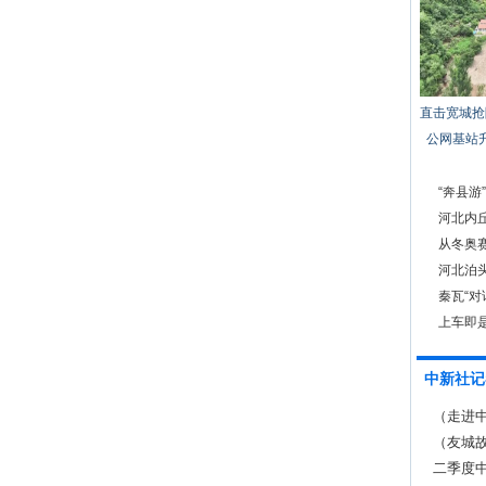
直击宽城抢
公网基站
“奔县游
河北内
从冬奥
河北泊
秦瓦“
上车即
中新社记
（走进中
济”
（友城
缘
二季度