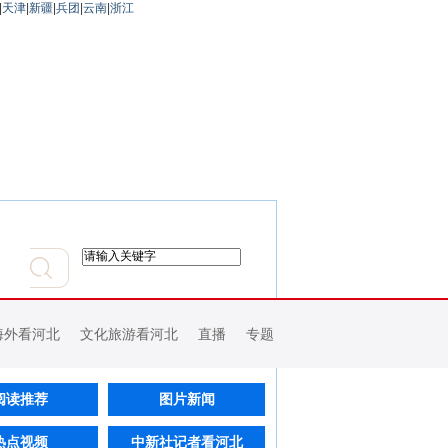
|
天津
|
新疆
|
兵团
|
云南
|
浙江
海外看河北
文化旅游看河北
直播
专题
阅读推荐
图片新闻
热点视频
中新社记者看河北