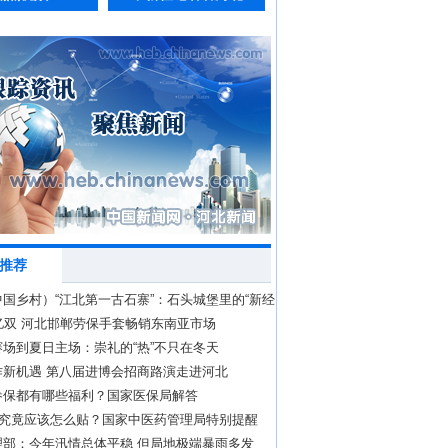
推荐
国乡村）“江北第一古石寨”：石头城堡里的“新经
亿双 河北邯郸劳保手套畅销东南亚市场
场到夏日主场：崇礼的“热”不只在冬天
作新机遇 第八届进博会招商路演走进河北
参保都有哪些福利？国家医保局解答
贴”究竟应该怎么贴？国家中医药管理局特别提醒
理部：今年汛情总体平稳 但局地极端暴雨多发