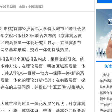
5年07月22日
来源：中国新闻网
者 陈杭)首都经济贸易大学特大城市经济社会发
学文献出版社20日联合发布的《京津冀蓝皮
——区域高质量一体化研究》显示，京津冀多节
通网络基本形成，交通一体化持续拓展。
报告和3个区域报告构成，采用文献研究、统
等多种方法，在理论层面，明确区域高质量一体
阅读
，并从“约束—目标—动力—保障—路径”的系
（走进中
高质量一体化的理论分析框架；在实践层面，探
济”
年产95
存在的主要问题，并提出“十五五”时期推动京
从冬奥赛
拓展合
。
新生儿
城市群高质量一体化发展的现状，对京津冀
“三伏
产业、生态、城镇体系、交通、基本公共服务高
应急管