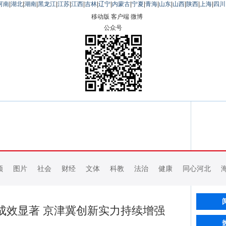
河南
|
湖北
|
湖南
|
黑龙江
|
江苏
|
江西
|
吉林
|
辽宁
|
内蒙古
|
宁夏
|
青海
|
山东
|
山西
|
陕西
|
上海
|
四川
移动版
客户端
微博
公众号
频
图片
社会
财经
文体
科教
法治
健康
同心河北
成效显著 京津冀创新实力持续增强