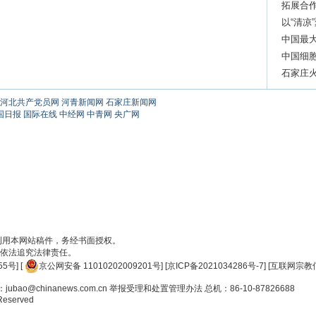
拓展合
以“清凉
中国最
中国细
逝世
石家庄火
河北共产党员网
河青新闻网
石家庄新闻网
国日报
国际在线
中经网
中青网
央广网
刊用本网站稿件，务经书面授权。
依法追究法律责任。
55号
] [
京公网安备 11010202009201号
] [
京ICP备2021034286号-7
] [
互联网宗教信
ao@chinanews.com.cn
举报受理和处置管理办法
总机：86-10-87826688
 Reserved