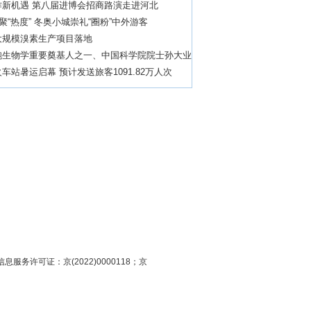
作新机遇 第八届进博会招商路演走进河北
”聚“热度” 冬奥小城崇礼“圈粉”中外游客
大规模溴素生产项目落地
胞生物学重要奠基人之一、中国科学院院士孙大业
车站暑运启幕 预计发送旅客1091.82万人次
息服务许可证：京(2022)0000118；京