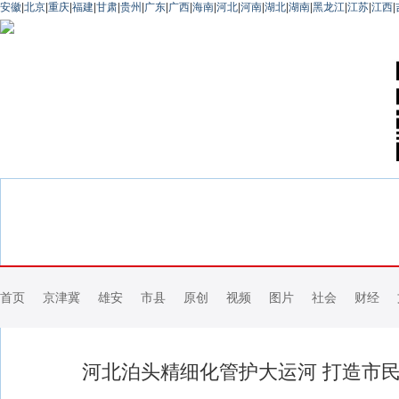
安徽
|
北京
|
重庆
|
福建
|
甘肃
|
贵州
|
广东
|
广西
|
海南
|
河北
|
河南
|
湖北
|
湖南
|
黑龙江
|
江苏
|
江西
|
首页
京津冀
雄安
市县
原创
视频
图片
社会
财经
河北泊头精细化管护大运河 打造市