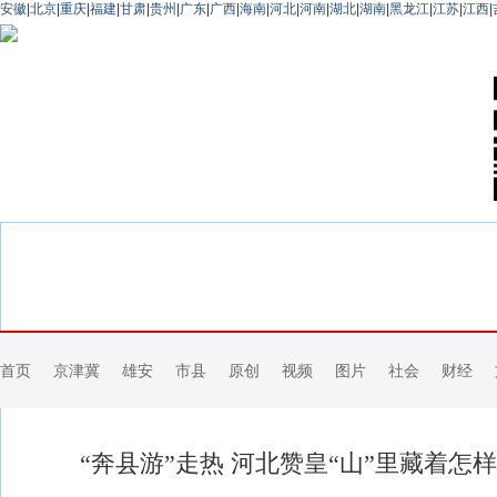
安徽
|
北京
|
重庆
|
福建
|
甘肃
|
贵州
|
广东
|
广西
|
海南
|
河北
|
河南
|
湖北
|
湖南
|
黑龙江
|
江苏
|
江西
|
首页
京津冀
雄安
市县
原创
视频
图片
社会
财经
“奔县游”走热 河北赞皇“山”里藏着怎