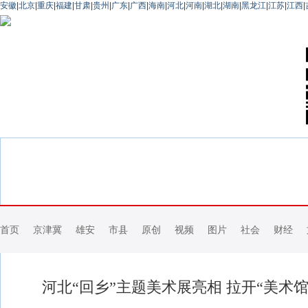
安徽
|
北京
|
重庆
|
福建
|
甘肃
|
贵州
|
广东
|
广西
|
海南
|
河北
|
河南
|
湖北
|
湖南
|
黑龙江
|
江苏
|
江西
|
首页
京津冀
雄安
市县
原创
视频
图片
社会
财经
河北“回乡”主题美术展亮相 拉开“美术