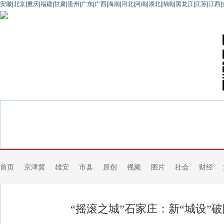
安徽
|
北京
|
重庆
|
福建
|
甘肃
|
贵州
|
广东
|
广西
|
海南
|
河北
|
河南
|
湖北
|
湖南
|
黑龙江
|
江苏
|
江西
|
首页
京津冀
雄安
市县
原创
视频
图片
社会
财经
“摇滚之城”石家庄：新“城设”