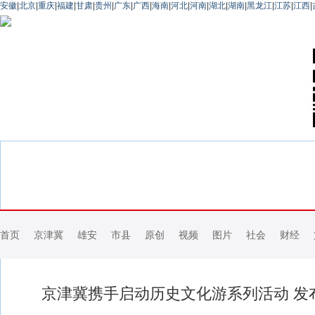
安徽
|
北京
|
重庆
|
福建
|
甘肃
|
贵州
|
广东
|
广西
|
海南
|
河北
|
河南
|
湖北
|
湖南
|
黑龙江
|
江苏
|
江西
|
首页
京津冀
雄安
市县
原创
视频
图片
社会
财经
京津冀携手启动历史文化游系列活动 发