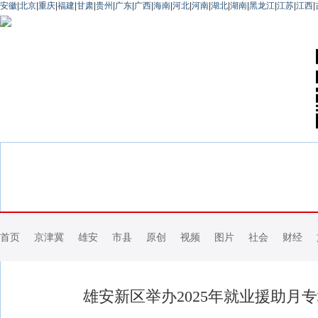
安徽
|
北京
|
重庆
|
福建
|
甘肃
|
贵州
|
广东
|
广西
|
海南
|
河北
|
河南
|
湖北
|
湖南
|
黑龙江
|
江苏
|
江西
|
首页
京津冀
雄安
市县
原创
视频
图片
社会
财经
雄安新区举办2025年就业援助月