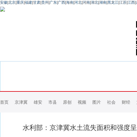
安徽
|
北京
|
重庆
|
福建
|
甘肃
|
贵州
|
广东
|
广西
|
海南
|
河北
|
河南
|
湖北
|
湖南
|
黑龙江
|
江苏
|
江西
|
首页
京津冀
雄安
市县
原创
视频
图片
社会
财经
水利部：京津冀水土流失面积和强度呈