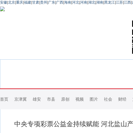
安徽
|
北京
|
重庆
|
福建
|
甘肃
|
贵州
|
广东
|
广西
|
海南
|
河北
|
河南
|
湖北
|
湖南
|
黑龙江
|
江苏
|
江西
|
首页
京津冀
雄安
市县
原创
视频
图片
社会
财经
中央专项彩票公益金持续赋能 河北盐山