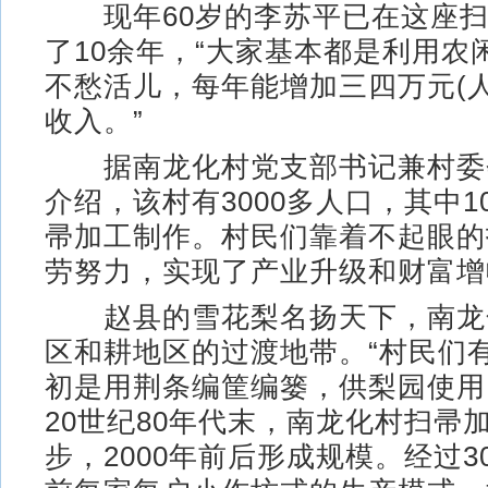
现年60岁的李苏平已在这座扫
了10余年，“大家基本都是利用农
不愁活儿，每年能增加三四万元(
收入。”
据南龙化村党支部书记兼村委
介绍，该村有3000多人口，其中1
帚加工制作。村民们靠着不起眼的
劳努力，实现了产业升级和财富增
赵县的雪花梨名扬天下，南龙
区和耕地区的过渡地带。“村民们
初是用荆条编筐编篓，供梨园使用
20世纪80年代末，南龙化村扫帚
步，2000年前后形成规模。经过