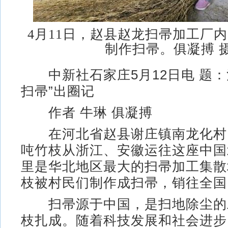
4月11日，赵县赵龙扫帚加工厂
制作扫帚。俱凝搏 
中新社石家庄5月12日电 题：
扫帚”出圈记
作者 牛琳 俱凝搏
在河北省赵县谢庄镇南龙化村
吨竹枝从浙江、安徽运往这座中国
里是华北地区最大的扫帚加工集散
枝被村民们制作成扫帚，销往全国
扫帚源于中国，是扫地除尘的
枝扎成。随着科技发展和社会进步