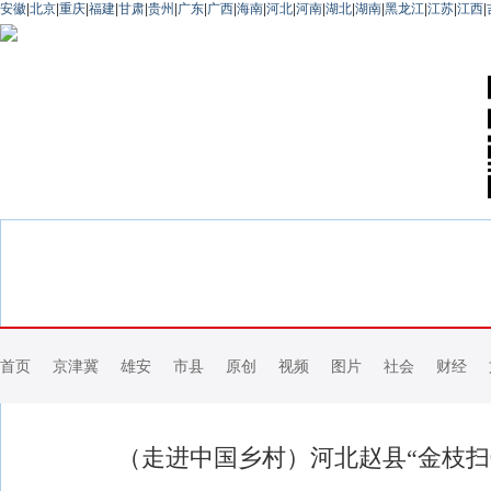
安徽
|
北京
|
重庆
|
福建
|
甘肃
|
贵州
|
广东
|
广西
|
海南
|
河北
|
河南
|
湖北
|
湖南
|
黑龙江
|
江苏
|
江西
|
首页
京津冀
雄安
市县
原创
视频
图片
社会
财经
（走进中国乡村）河北赵县“金枝扫