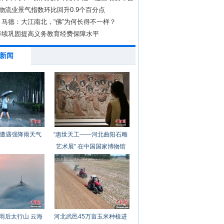
斑
物流业景气指数环比回升0.9个百分点
马德：大江南北，“佛”为何长得不一样？
持续巩固提高义务教育经费保障水平
新闻
遭遇强降雨天气
“惠世天工——河北曲阳石雕
艺术展” 在中国国家博物馆
开幕
雨后太行山 云海
河北武邑45万亩玉米种植进