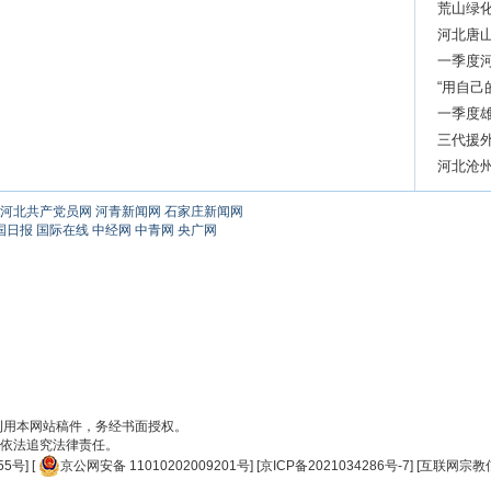
贝壳画
荒山绿
河北唐山
四精神
一季度河
“用自己
一季度雄
三代援外
河北沧
河北共产党员网
河青新闻网
石家庄新闻网
国日报
国际在线
中经网
中青网
央广网
刊用本网站稿件，务经书面授权。
依法追究法律责任。
55号
] [
京公网安备 11010202009201号
] [
京ICP备2021034286号-7
] [
互联网宗教信