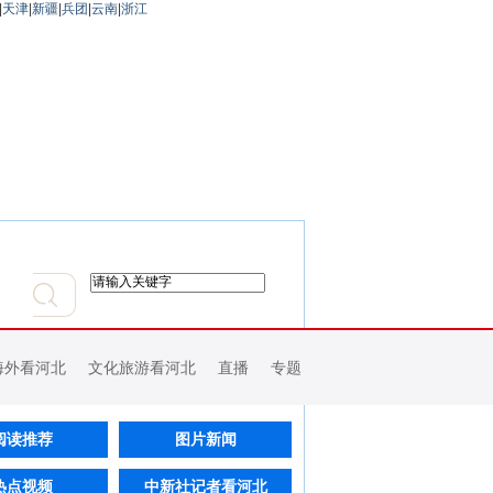
|
天津
|
新疆
|
兵团
|
云南
|
浙江
海外看河北
文化旅游看河北
直播
专题
阅读推荐
图片新闻
热点视频
中新社记者看河北