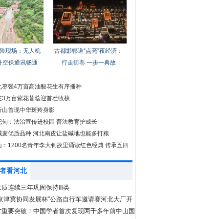
险现场：无人机
古都邯郸道“点亮”夜经济：
升空保通讯畅通
行走街巷 一步一典故
北枣强4万亩高油酸花生有序播种
皮3万亩紫花苜蓿迎首茬收获
行山首现中华斑羚身影
妃甸：法治宣传进校园 普法教育护成长
碱麦优质品种 河北南皮让盐碱地也能多打粮
：1200名青年李大钊故里诵读红色经典 传承五四
者看河北
水质连续三年巩固保持Ⅲ类
“京津冀协同发展杯”公路自行车邀请赛河北大厂开
古重要突破！中国学者首次复现两千多年前中山国