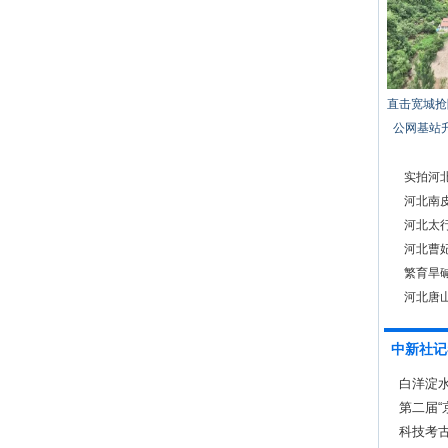
直击宽城抢
公网基站
实拍河
河北南
河北太
河北曹
繁育旱
河北唐山
精神
中新社记
白洋淀
第二届
赛
科技考