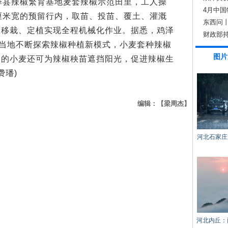
县辣椒繁育基地麦套辣椒示范田里，工人操
可窥一
4月中国
厘米宽的预留行内，取苗、投苗、覆土、灌溉
东西问丨
椒移栽、定植实现全程机械化作业。据悉，鸡泽
财政部
，当地不断探索辣椒种植新模式，小麦套种辣椒
图片
期的小麦还可为辣椒秧苗遮挡阳光，促进辣椒生
费璠)
编辑：【梁周杰】
河北石家庄
河北内丘：