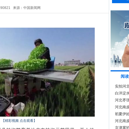
290821
来源：中国新闻网
阅读
实拍河
白洋淀
河北枣
河北南
初夏伊
【精彩视频 点击观看】
河北南
京津冀