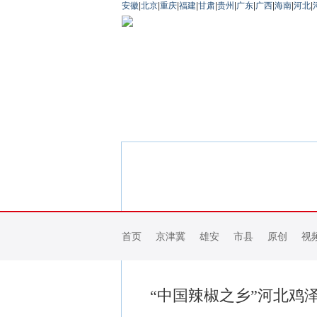
安徽
|
北京
|
重庆
|
福建
|
甘肃
|
贵州
|
广东
|
广西
|
海南
|
河北
|
首页
京津冀
雄安
市县
原创
视
“中国辣椒之乡”河北鸡