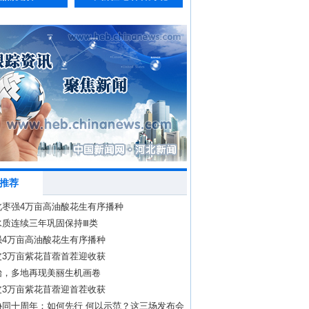
推荐
北枣强4万亩高油酸花生有序播种
水质连续三年巩固保持Ⅲ类
强4万亩高油酸花生有序播种
皮3万亩紫花苜蓿首茬迎收获
始，多地再现美丽生机画卷
皮3万亩紫花苜蓿迎首茬收获
协同十周年：如何先行 何以示范？这三场发布会