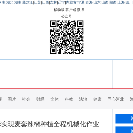
河南
|
湖北
|
湖南
|
黑龙江
|
江苏
|
江西
|
吉林
|
辽宁
|
内蒙古
|
宁夏
|
青海
|
山东
|
山西
|
陕西
|
上海
|
四川
移动版
客户端
微博
公众号
频
图片
社会
财经
文体
科教
法治
健康
同心河北
泽实现麦套辣椒种植全程机械化作业