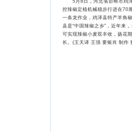
5月8日，河北省邯郸市鸡泽
控辣椒定植机械稳步行进在70
一条龙作业，鸡泽县特产羊角
县是“中国辣椒之乡”，近年来
可实现辣椒小麦双丰收，扬花
长。(王天译 王强 要银肖 制作 