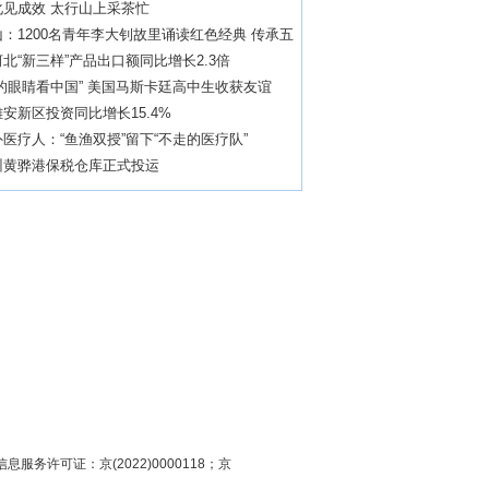
化见成效 太行山上采茶忙
：1200名青年李大钊故里诵读红色经典 传承五
北“新三样”产品出口额同比增长2.3倍
的眼睛看中国” 美国马斯卡廷高中生收获友谊
安新区投资同比增长15.4%
医疗人：“鱼渔双授”留下“不走的医疗队”
州黄骅港保税仓库正式投运
息服务许可证：京(2022)0000118；京