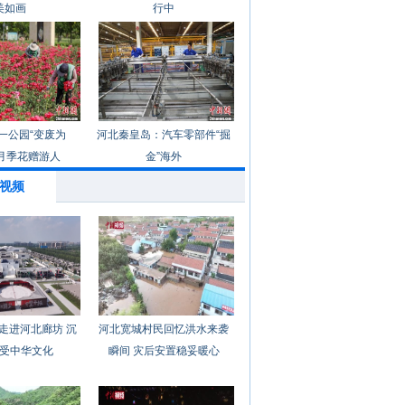
美如画
行中
一公园“变废为
河北秦皇岛：汽车零部件“掘
月季花赠游人
金”海外
视频
走进河北廊坊 沉
河北宽城村民回忆洪水来袭
受中华文化
瞬间 灾后安置稳妥暖心