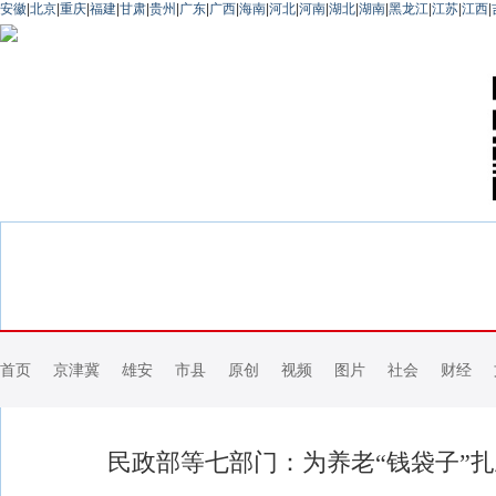
安徽
|
北京
|
重庆
|
福建
|
甘肃
|
贵州
|
广东
|
广西
|
海南
|
河北
|
河南
|
湖北
|
湖南
|
黑龙江
|
江苏
|
江西
|
首页
京津冀
雄安
市县
原创
视频
图片
社会
财经
民政部等七部门：为养老“钱袋子”扎