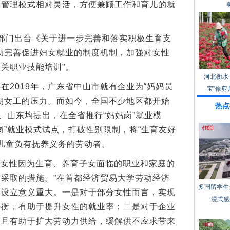
、管理模式相对灵活，方便兼顾工作和育儿的就
部门出台《关于进一步完善和落实积极生育支
动完善促进妇女就业的制度机制，加强对女性
关职业技能培训”。
河北衡水
019年，广东省中山市就有企业为“妈妈员
宝”修剪
期女工的压力。而如今，全国不少地区都开始
热点
东、山东均提出，在全省推行“妈妈岗”就业模
岗”就业模式试点，打破性别限制，将“生育友好
下儿童负有抚养义务的劳动者。
解女性因为生育、养育子女面临的职业和家庭的
采取的措施。”在首都经济贸易大学劳动经济
多国留学生
的设立意义重大。一是对于部分女性而言，实现
浸式感
平衡，有助于提升女性的就业率；二是对于企业
而且有助于扩大劳动力供给，缓解供不应求带来