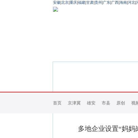
安徽
|
北京
|
重庆
|
福建
|
甘肃
|
贵州
|
广东
|
广西
|
海南
|
河北
|
首页
京津冀
雄安
市县
原创
视
多地企业设置“妈妈