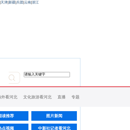
|
天津
|
新疆
|
兵团
|
云南
|
浙江
海外看河北
文化旅游看河北
直播
专题
阅读推荐
图片新闻
热点视频
中新社记者看河北