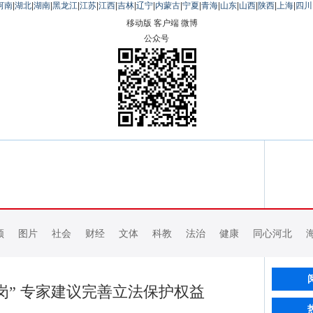
河南
|
湖北
|
湖南
|
黑龙江
|
江苏
|
江西
|
吉林
|
辽宁
|
内蒙古
|
宁夏
|
青海
|
山东
|
山西
|
陕西
|
上海
|
四川
移动版
客户端
微博
公众号
频
图片
社会
财经
文体
科教
法治
健康
同心河北
岗” 专家建议完善立法保护权益