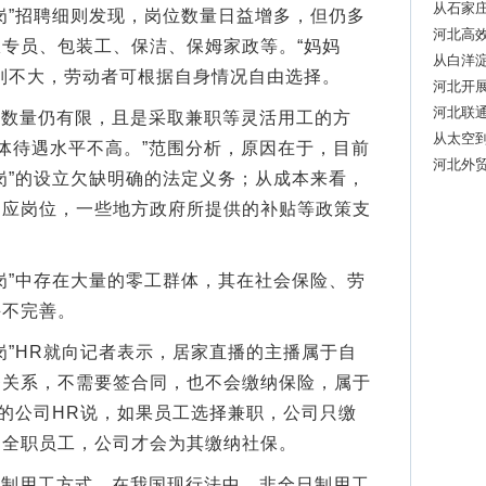
从石家庄
”招聘细则发现，岗位数量日益增多，但仍多
河北高效
专员、包装工、保洁、保姆家政等。“妈妈
从白洋淀
别不大，劳动者可根据自身情况自由选择。
河北开
河北联通
’数量仍有限，且是采取兼职等灵活用工的方
从太空
总体待遇水平不高。”范围分析，原因在于，目前
河北外
岗”的设立欠缺明确的法定义务；从成本来看，
相应岗位，一些地方政府所提供的补贴等政策支
”中存在大量的零工群体，其在社会保险、劳
并不完善。
”HR就向记者表示，居家直播的主播属于自
务关系，不需要签合同，也不会缴纳保险，属于
”的公司HR说，如果员工选择兼职，公司只缴
的全职员工，公司才会为其缴纳社保。
日制用工方式。在我国现行法中，非全日制用工