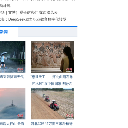
营商环境
中华｜文博）观长信宫灯 窥西汉风云
表：DeepSeek助力职业教育数字化转型
新闻
遭遇强降雨天气
“惠世天工——河北曲阳石雕
艺术展” 在中国国家博物馆
开幕
雨后太行山 云海
河北武邑45万亩玉米种植进