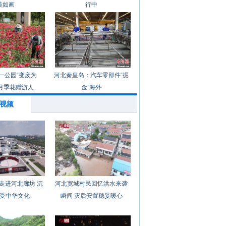
美如画
行中
一公园“变废为
河北秦皇岛：汽车零部件“掘
月季花赠游人
金”海外
视频
走进河北廊坊 沉
河北宽城村民回忆洪水来袭
受中华文化
瞬间 灾后安置稳妥暖心