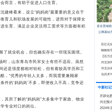
社会而言，有助于促进人口生育。
建峰看来，设立“妈妈岗”最重要的意义在于
平衡育儿和职场发展的可能性，进而对于保障女
促进生育、满足企业灵活用工需求等方面都有积
直击宽城抢
公网基站
百亿元绿
铜铬锆导
展了就业机会，但也确实存在一些现实困境。
【百万庄
时，山东青岛市民宋女士有些不适应。虽然
要
河北深州
时间还是强度都相对轻松，但有着较高学历和工
河北泊
当武术
酷，“优秀的年轻人太多，而我需要兼顾家
条件的‘妈妈岗’不多，即便收入不高，竞争还
中新社记
开辟化肥
其所了解的“妈妈岗”大多集中于家政、物业
产
河北预
所学专业对口的岗位。
2024