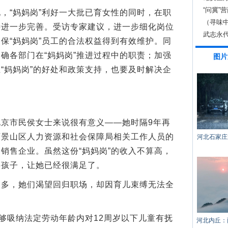
“问冀”
“妈妈岗”利好一大批已育女性的同时，在职
（寻味
待进一步完善。受访专家建议，进一步细化岗位
武志永代
保“妈妈岗”员工的合法权益得到有效维护。同
确各部门在“妈妈岗”推进过程中的职责；加强
图片
“妈妈岗”的好处和政策支持，也要及时解决企
市民侯女士来说很有意义——她时隔9年再
石景山区人力资源和社会保障局相关工作人员的
河北石家庄
销售企业。虽然这份“妈妈岗”的收入不算高，
料孩子，让她已经很满足了。
，她们渴望回归职场，却因育儿束缚无法全
够吸纳法定劳动年龄内对12周岁以下儿童有抚
河北内丘：