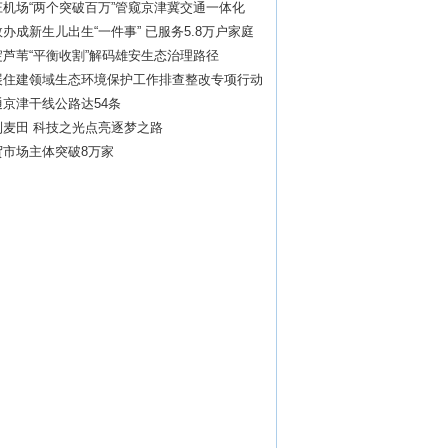
机场“两个突破百万”管窥京津冀交通一体化
办成新生儿出生“一件事” 已服务5.8万户家庭
芦苇“平衡收割”解码雄安生态治理路径
展住建领域生态环境保护工作排查整改专项行动
京津干线公路达54条
到麦田 科技之光点亮逐梦之路
贸市场主体突破8万家