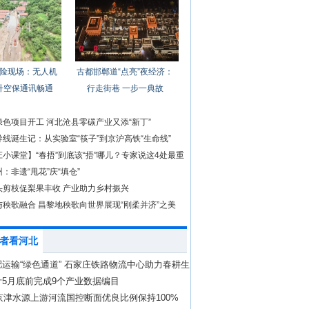
险现场：无人机
古都邯郸道“点亮”夜经济：
升空保通讯畅通
行走街巷 一步一典故
色项目开工 河北沧县零碳产业又添“新丁”
线诞生记：从实验室“筷子”到京沪高铁“生命线”
小课堂】“春捂”到底该“捂”哪儿？专家说这4处最重
：非遗“甩花”庆“填仓”
头剪枝促梨果丰收 产业助力乡村振兴
与秧歌融合 昌黎地秧歌向世界展现“刚柔并济”之美
者看河北
运输“绿色通道” 石家庄铁路物流中心助力春耕生
计5月底前完成9个产业数据编目
年京津水源上游河流国控断面优良比例保持100%