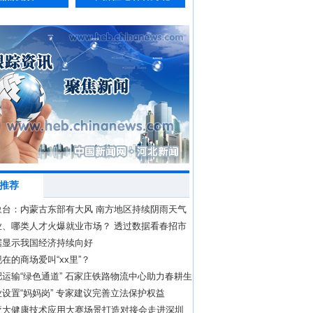
推荐
象台：内蒙古东部有大风 南方地区持续阴雨天气
业、哪类人才火爆就业市场？ 透过数据看春招市
向
据显示我国经济持续向好
在的商场爱叫“xx里”？
运输“绿色通道” 石家庄铁路物流中心助力春耕生
设置“妈妈岗” 专家建议完善立法保护权益
疗大健康技术应用大赛场景打造对接会走进深圳