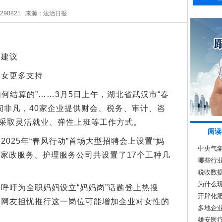
5290821
来源：法治日报
家建议
女更多支持
何结算的”……3月5日上午，湖北省武汉市“春
闹非凡，40家企业提供财会、税务、审计、咨
分采取灵活就业、弹性上班等工作方式。
阅读
25年“春风行动”首场大型招聘会上设置“妈
中央气
家家政服务、护理服务公司共设置了17个工种几
哪些行
场新动
税收数
为什么现
吁为全职妈妈设立“妈妈岗”话题登上热搜
开辟化肥
有网友担忧推行这一岗位可能增加企业对女性的
产
多地企业
。
雄安医