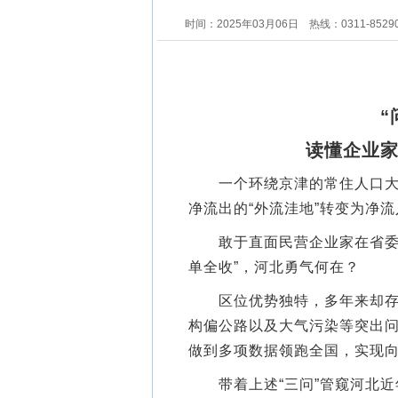
时间：2025年03月06日
热线：0311-8529
“
读懂企业家
一个环绕京津的常住人口大省，
净流出的“外流洼地”转变为净流
敢于直面民营企业家在省委大
单全收”，河北勇气何在？
区位优势独特，多年来却存在
构偏公路以及大气污染等突出
做到多项数据领跑全国，实现
带着上述“三问”管窥河北近