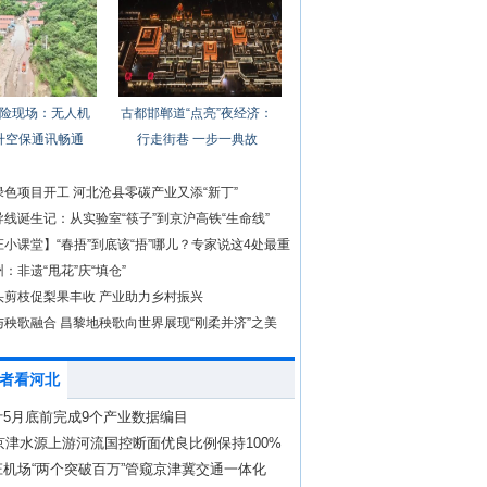
险现场：无人机
古都邯郸道“点亮”夜经济：
升空保通讯畅通
行走街巷 一步一典故
色项目开工 河北沧县零碳产业又添“新丁”
线诞生记：从实验室“筷子”到京沪高铁“生命线”
小课堂】“春捂”到底该“捂”哪儿？专家说这4处最重
：非遗“甩花”庆“填仓”
头剪枝促梨果丰收 产业助力乡村振兴
与秧歌融合 昌黎地秧歌向世界展现“刚柔并济”之美
者看河北
计5月底前完成9个产业数据编目
年京津水源上游河流国控断面优良比例保持100%
机场“两个突破百万”管窥京津冀交通一体化