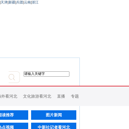
|
天津
|
新疆
|
兵团
|
云南
|
浙江
海外看河北
文化旅游看河北
直播
专题
阅读推荐
图片新闻
热点视频
中新社记者看河北