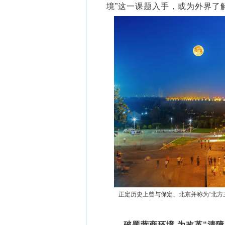
境”这一课题入手，或为外界了
正定历史上曾与保定、北京并称为“北方
破题营商环境 为改革“清障