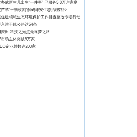
办成新生儿出生“一件事” 已服务5.8万户家庭
芦苇“平衡收割”解码雄安生态治理路径
展住建领域生态环境保护工作排查整改专项行动
京津干线公路达54条
到麦田 科技之光点亮逐梦之路
贸市场主体突破8万家
EO企业总数达200家