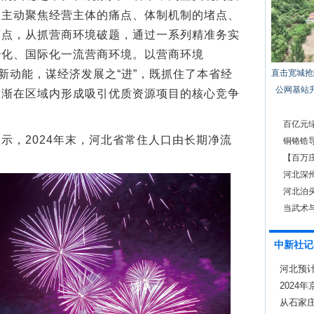
，主动聚焦经营主体的痛点、体制机制的堵点、
槽点，从抓营商环境破题，通过一系列精准务实
治化、国际化一流营商环境。以营商环境
育新动能，谋经济发展之“进”，既抓住了本省经
直击宽城抢
公网基站
逐渐在区域内形成吸引优质资源项目的核心竞争
。
百亿元绿
，2024年末，河北省常住人口由长期净流
铜铬锆导
【百万庄
要
河北深州
河北泊
当武术
中新社记
河北预
2024
从石家庄