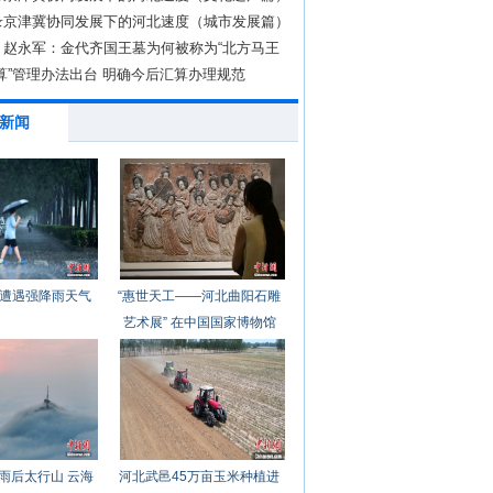
录京津冀协同发展下的河北速度（城市发展篇）
丨赵永军：金代齐国王墓为何被称为“北方马王
算”管理办法出台 明确今后汇算办理规范
新闻
遭遇强降雨天气
“惠世天工——河北曲阳石雕
艺术展” 在中国国家博物馆
开幕
雨后太行山 云海
河北武邑45万亩玉米种植进