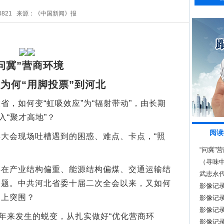
0821
来源：《中国新闻》报
问冀”营商环境
为何“用脚投票”到河北
如何变“虹吸效应”为“辐射带动”，由长期
入“聚才高地”？
阅读
会现场吐槽遇到的困惑、难点、卡点，“照
“问冀”
（寻味
产业结构偏重、能源结构偏煤、交通运输结
武志永代
问题。中共河北省委十届二次全会以来，又如何
影像记
向上突围？
影像记
影像记
年来发生的蜕变，从扎实做好“优化营商环
影像记