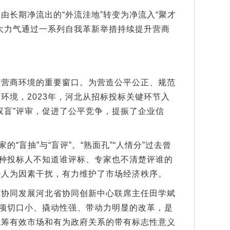
长期净流出的“外流洼地”转变为净流入“聚才
大力气通过一系列自我革新举措持续提升营商
商环境的重要窗口。为营造公平公正、规范
环境，2023年，河北从招标投标关键环节入
双盲”评审，促进了公平竞争，提振了企业信
“盲抽”与“盲评”。“熟面孔”“人情分”过去曾
这种投标人不知道谁评标、专家也不清楚评谁的
少人为因素干扰，有力维护了市场经济秩序。
同发展河北省协同创新中心联席主任田学斌
一项切口小、撬动性强、带动力明显的改革，是
统筹有效市场和有为政府关系的带有标志性意义