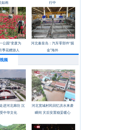
美如画
行中
一公园“变废为
河北秦皇岛：汽车零部件“掘
月季花赠游人
金”海外
视频
走进河北廊坊 沉
河北宽城村民回忆洪水来袭
受中华文化
瞬间 灾后安置稳妥暖心