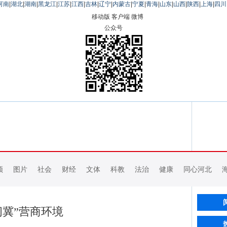
河南
|
湖北
|
湖南
|
黑龙江
|
江苏
|
江西
|
吉林
|
辽宁
|
内蒙古
|
宁夏
|
青海
|
山东
|
山西
|
陕西
|
上海
|
四川
移动版
客户端
微博
公众号
频
图片
社会
财经
文体
科教
法治
健康
同心河北
问冀”营商环境