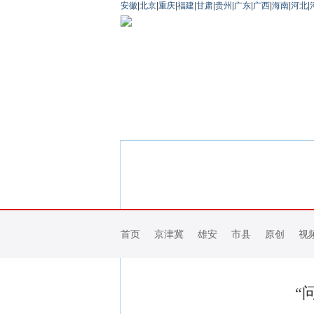
安徽
|
北京
|
重庆
|
福建
|
甘肃
|
贵州
|
广东
|
广西
|
海南
|
河北
|
首页
京津冀
雄安
市县
原创
视
“