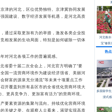
津的河北，区位优势独特。京津冀协同发展
洋强国建设、数字经济发展等机遇，是河北高质
通过采取更加有力的举措，激发各类企业投
河北衡水
、竞相发展的生动局面，特别是如何破除一切体
宝”修剪
热点
年对河北各项工作的普遍观感。
北省委十届二次全会上，河北官方明确了“要
造全国一流营商环境作为建设经济强省、美丽河
会财富的源泉充分涌流”等未来十项重点工作
即召开覆盖到所有县区市的全省优化营商环境大
多国留学生
力、更具竞争力、更加富有活力”的营商环境。
浸式感
要素资源的集聚与流向。持续优化营商环境
力的关键之举。在观察人士看来，渴望实现高质