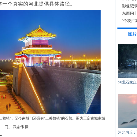
解一个真实的河北提供具体路径。
影像记
东西问
堆”？
“个税汇
图片
河北石家庄
三雄镇”，至今南城门还嵌有“三关雄镇”的石额。图为正定古城南城
门。 武志伟 摄
河北内丘：
”