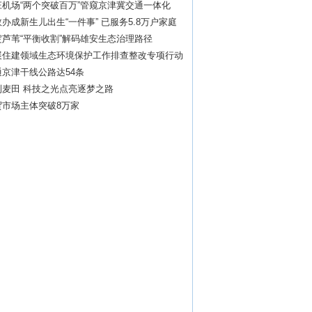
机场“两个突破百万”管窥京津冀交通一体化
办成新生儿出生“一件事” 已服务5.8万户家庭
芦苇“平衡收割”解码雄安生态治理路径
展住建领域生态环境保护工作排查整改专项行动
京津干线公路达54条
到麦田 科技之光点亮逐梦之路
贸市场主体突破8万家