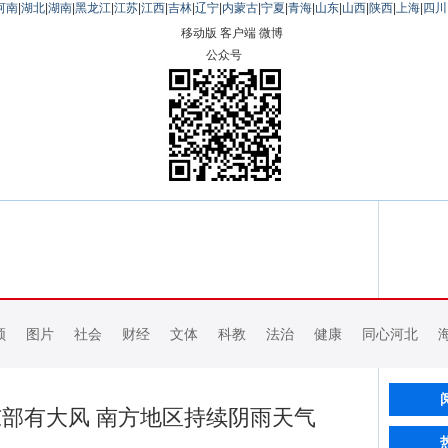
河南
|
湖北
|
湖南
|
黑龙江
|
江苏
|
江西
|
吉林
|
辽宁
|
内蒙古
|
宁夏
|
青海
|
山东
|
山西
|
陕西
|
上海
|
四川
移动版
客户端
微博
公众号
频
图片
社会
财经
文体
科教
法治
健康
同心河北
部有大风 南方地区持续阴雨天气