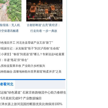
险现场：无人机
古都邯郸道“点亮”夜经济：
升空保通讯畅通
行走街巷 一步一典故
色项目开工 河北沧县零碳产业又添“新丁”
线诞生记：从实验室“筷子”到京沪高铁“生命线”
小课堂】“春捂”到底该“捂”哪儿？专家说这4处最重
：非遗“甩花”庆“填仓”
头剪枝促梨果丰收 产业助力乡村振兴
与秧歌融合 昌黎地秧歌向世界展现“刚柔并济”之美
者看河北
运输“绿色通道” 石家庄铁路物流中心助力春耕生
计5月底前完成9个产业数据编目
年京津水源上游河流国控断面优良比例保持100%