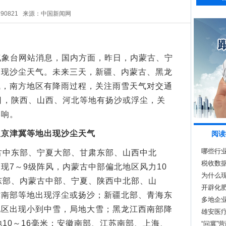
290821
来源：中国新闻网
气象台网站消息，国内方面，昨日，内蒙古、宁
出现沙尘天气。未来三天，新疆、内蒙古、黑龙
气，南方地区有降雨过程，关注雨雪天气对交通
日，陕西、山西、河北等地有扬沙或浮尘，关
影响。
及京津冀等地出现沙尘天气
阅读
哪些行
中东部、宁夏大部、甘肃东部、山西中北
场新动
税收数
现7～9级阵风，内蒙古中部偏北地区风力10
为什么现
东部、内蒙古中部、宁夏、陕西中北部、山
开辟化肥
津南部等地出现浮尘或扬沙；新疆北部、青海东
产
多地企业
地区出现小到中雪，局地大雪；黑龙江西南部降
雄安医
地10～16毫米；安徽南部、江苏南部、上海、
“问冀”