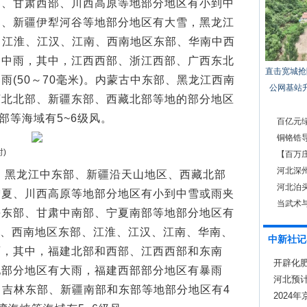
部、甘肃西部、川西高原等地部分地区有小到中
部、新疆伊犁河谷等地部分地区有大雪，黑龙江
)。江淮、江汉、江南、西南地区东部、华南中西
到中雨，其中，江西西部、浙江西部、广西东北
直击宽城抢
(50～70毫米)。内蒙古中东部、黑龙江西南
公网基站
河北北部、新疆东部、西藏北部等地的部分地区
部等海域有5~6级风。
百亿元绿
铜铬锆导
)
【百万庄
要
河北深州
时，黑龙江中东部、新疆沿天山地区、西藏北部
河北泊
宁夏、川西高原等地部分地区有小到中雪或雨夹
当武术
海东部、甘肃中南部、宁夏南部等地部分地区有
东部、西南地区东部、江淮、江汉、江南、华南、
中新社记
雨，其中，福建北部和西部、江西西部和东南
开辟化肥
地部分地区有大雨，福建西部部分地区有暴雨
产
河北预
部、吉林东部、新疆南部和东部等地部分地区有4
2024