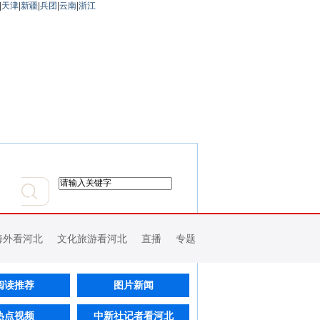
|
天津
|
新疆
|
兵团
|
云南
|
浙江
海外看河北
文化旅游看河北
直播
专题
阅读推荐
图片新闻
热点视频
中新社记者看河北