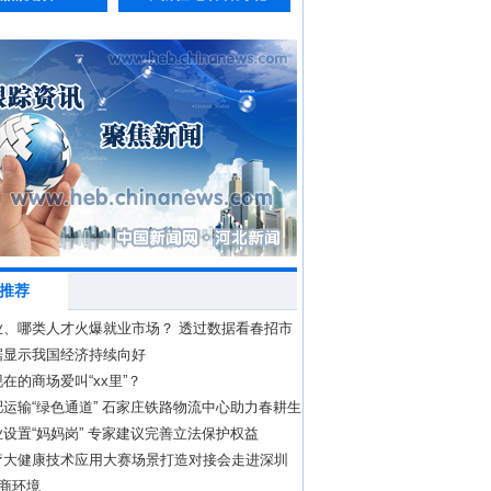
推荐
业、哪类人才火爆就业市场？ 透过数据看春招市
向
据显示我国经济持续向好
在的商场爱叫“xx里”？
运输“绿色通道” 石家庄铁路物流中心助力春耕生
设置“妈妈岗” 专家建议完善立法保护权益
疗大健康技术应用大赛场景打造对接会走进深圳
营商环境