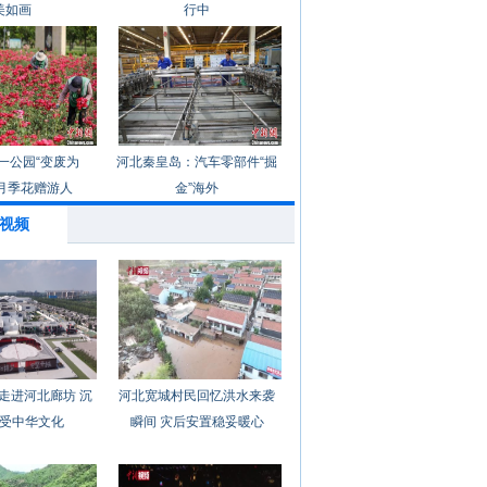
美如画
行中
一公园“变废为
河北秦皇岛：汽车零部件“掘
月季花赠游人
金”海外
视频
走进河北廊坊 沉
河北宽城村民回忆洪水来袭
受中华文化
瞬间 灾后安置稳妥暖心