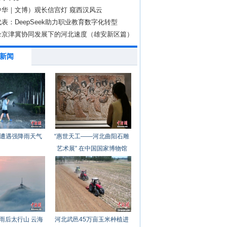
中华｜文博）观长信宫灯 窥西汉风云
表：DeepSeek助力职业教育数字化转型
录京津冀协同发展下的河北速度（雄安新区篇）
新闻
遭遇强降雨天气
“惠世天工——河北曲阳石雕
艺术展” 在中国国家博物馆
开幕
雨后太行山 云海
河北武邑45万亩玉米种植进