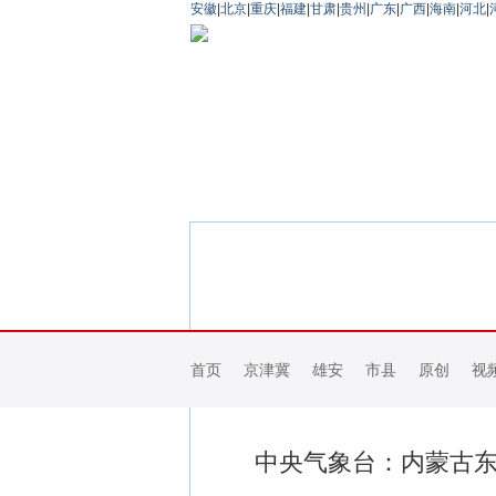
安徽
|
北京
|
重庆
|
福建
|
甘肃
|
贵州
|
广东
|
广西
|
海南
|
河北
|
首页
京津冀
雄安
市县
原创
视
中央气象台：内蒙古东