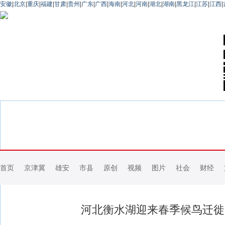
安徽
|
北京
|
重庆
|
福建
|
甘肃
|
贵州
|
广东
|
广西
|
海南
|
河北
|
河南
|
湖北
|
湖南
|
黑龙江
|
江苏
|
江西
|
首页
京津冀
雄安
市县
原创
视频
图片
社会
财经
河北衡水湖迎来春季候鸟迁徙