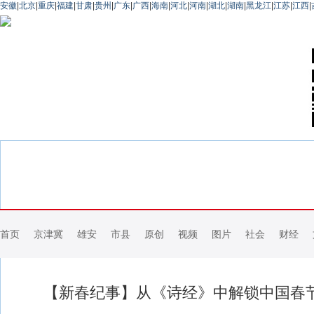
安徽
|
北京
|
重庆
|
福建
|
甘肃
|
贵州
|
广东
|
广西
|
海南
|
河北
|
河南
|
湖北
|
湖南
|
黑龙江
|
江苏
|
江西
|
首页
京津冀
雄安
市县
原创
视频
图片
社会
财经
【新春纪事】从《诗经》中解锁中国春