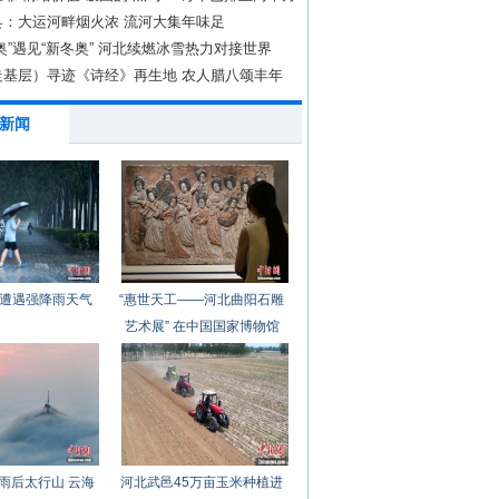
县：大运河畔烟火浓 流河大集年味足
奥”遇见“新冬奥” 河北续燃冰雪热力对接世界
走基层）寻迹《诗经》再生地 农人腊八颂丰年
新闻
遭遇强降雨天气
“惠世天工——河北曲阳石雕
艺术展” 在中国国家博物馆
开幕
雨后太行山 云海
河北武邑45万亩玉米种植进