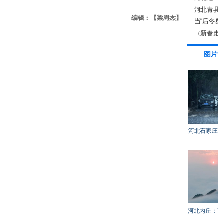
以后
河北青
编辑：【梁周杰】
当“后冬
（新春
图片
河北石家庄
河北内丘：