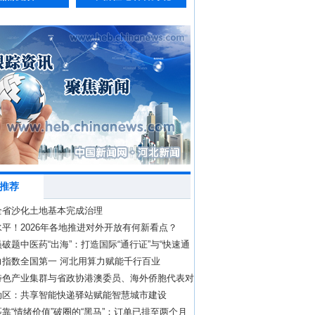
推荐
全省沙化土地基本完成治理
平！2026年各地推进对外开放有何新看点？
破题中医药“出海”：打造国际“通行证”与“快速通
力指数全国第一 河北用算力赋能千行百业
特色产业集群与省政协港澳委员、海外侨胞代表对
办
动区：共享智能快递驿站赋能智慧城市建设
靠“情绪价值”破圈的“黑马”：订单已排至两个月