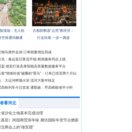
险现场：无人机
古都邯郸道“点亮”夜经济：
升空保通讯畅通
行走街巷 一步一典故
安铜马摆件走俏 订单销量增近四成
皇岛：春运首日客流平稳 精准服务同步上线
覆盖 雄安打造具身智能高质量数据服务平台
靠“情绪价值”破圈的“黑马”：订单已排至两个月以
县：大运河畔烟火浓 流河大集年味足
冀高铁列车今日首发 通勤族：早高峰能省半小时
者看河北
全省沙化土地基本完成治理
走基层）跨国商贸添年味 廊坊国际年货节点燃新
热潮
北两会上的“雄安团”