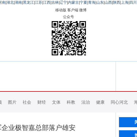
河南
|
湖北
|
湖南
|
黑龙江
|
江苏
|
江西
|
吉林
|
辽宁
|
内蒙古
|
宁夏
|
青海
|
山东
|
山西
|
陕西
|
上海
|
四川
移动版
客户端
微博
公众号
频
图片
社会
财经
文体
科教
法治
健康
同心河北
军企业极智嘉总部落户雄安