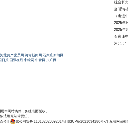
综合算
当“后冬
（走进
2025
2025
石家庄中
河北：
群
河北共产党员网
河青新闻网
石家庄新闻网
国日报
国际在线
中经网
中青网
央广网
刊用本网站稿件，务经书面授权。
依法追究法律责任。
55号
] [
京公网安备 11010202009201号
] [
京ICP备2021034286号-7
] [
互联网宗教信