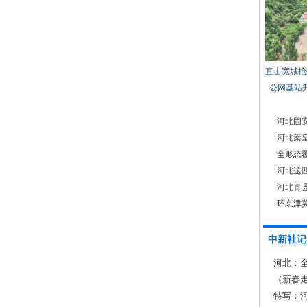
直击宽城抢
公网基站
河北固
河北秦
全形态
河北这匹
后
河北青
环京津
中新社记
河北：
（新春
春消费
特写：河