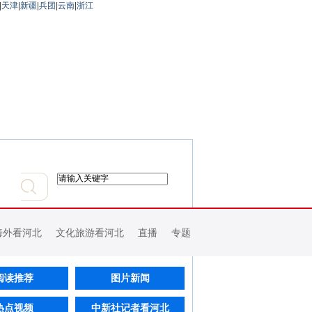
|
天津
|
新疆
|
兵团
|
云南
|
浙江
海外看河北
文化旅游看河北
直播
专题
阅读推荐
图片新闻
热点视频
中新社记者看河北