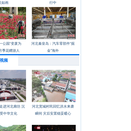
美如画
行中
一公园“变废为
河北秦皇岛：汽车零部件“掘
月季花赠游人
金”海外
视频
走进河北廊坊 沉
河北宽城村民回忆洪水来袭
受中华文化
瞬间 灾后安置稳妥暖心