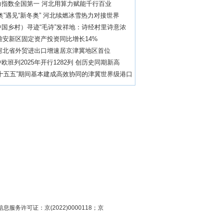
力指数全国第一 河北用算力赋能千行百业
奥”遇见“新冬奥” 河北续燃冰雪热力对接世界
中国乡村）寻迹“毛诗”发祥地：诗经村里诗意浓
年雄安新区固定资产投资同比增长14%
年河北省外贸进出口增速居京津冀地区首位
欧班列2025年开行1282列 创历史同期新高
“十五五”期间基本建成高效协同的津冀世界级港口
息服务许可证：京(2022)0000118；京