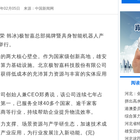
6年02月05日
来源：中国新闻网
荣 韩冰)极智嘉总部揭牌暨具身智能机器人产
举行。
两大核心壁垒。作为国家级创新高地，雄安
与算力基础设施。北京极智嘉科技股份有限公司
接获得低成本的充沛算力资源与丰富的实体应用
阅读
河北：
创始人兼CEO郑勇说，该公司连续七年占
拼出高水
第一，已服务全球40多个国家、逾千家客
港澳委员
电商等行业，持续帮助企业提升物流效率。
道”
综合算
支撑、场景资源与产学研生态，加速技术成
河北省
接会举
雄安启
产业应用，为行业发展注入新动能。(完)
河北这匹