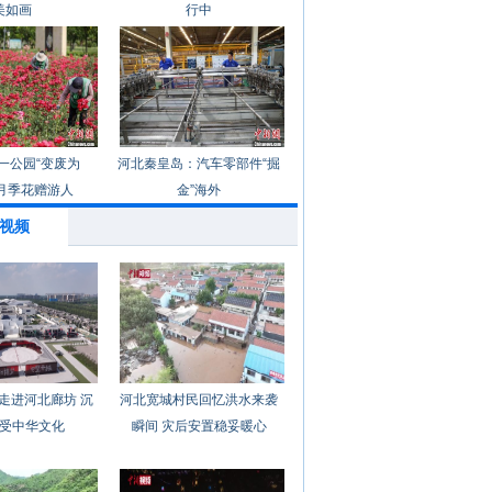
美如画
行中
一公园“变废为
河北秦皇岛：汽车零部件“掘
月季花赠游人
金”海外
视频
走进河北廊坊 沉
河北宽城村民回忆洪水来袭
受中华文化
瞬间 灾后安置稳妥暖心