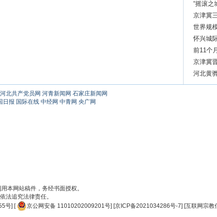
“摇滚之
京津冀三
世界规
怀兴城
前11个
9.2%
京津冀
河北黄
河北共产党员网
河青新闻网
石家庄新闻网
国日报
国际在线
中经网
中青网
央广网
刊用本网站稿件，务经书面授权。
依法追究法律责任。
55号
] [
京公网安备 11010202009201号
] [
京ICP备2021034286号-7
] [
互联网宗教信