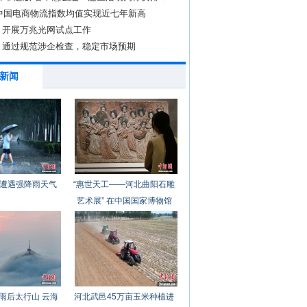
年中国电商物流指数均值实现近七年新高
：开展万兆光网试点工作
：通过规范涉企检查，稳定市场预期
新闻
遭遇强降雨天气
“惠世天工——河北曲阳石雕
艺术展” 在中国国家博物馆
开幕
雨后太行山 云海
河北武邑45万亩玉米种植进