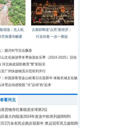
险现场：无人机
古都邯郸道“点亮”夜经济：
升空保通讯畅通
行走街巷 一步一典故
化：腊月时节百合飘香
山文化旅游带冬季旅游欢乐季（2024-2025）启动
 河北南皮国防教育“警”彩纷呈
京至广州快捷物流示范班列开行
平：外国游客登金山岭看日出迎新年 体验长城文化魅
冰雪运动进校园 “冷”运动“热”起来
者看河北
山港货物吞吐量稳居全球第2位
区最大内陆港2024年发送中欧班列超800列
家庄2万余名民众跑步迎新年 奥运冠军巩立姣助阵