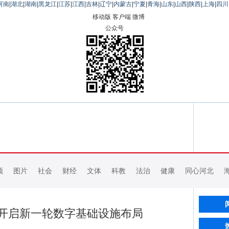
河南
|
湖北
|
湖南
|
黑龙江
|
江苏
|
江西
|
吉林
|
辽宁
|
内蒙古
|
宁夏
|
青海
|
山东
|
山西
|
陕西
|
上海
|
四川
移动版
客户端
微博
公众号
频
图片
社会
财经
文体
科教
法治
健康
同心河北
开启新一轮数字基础设施布局