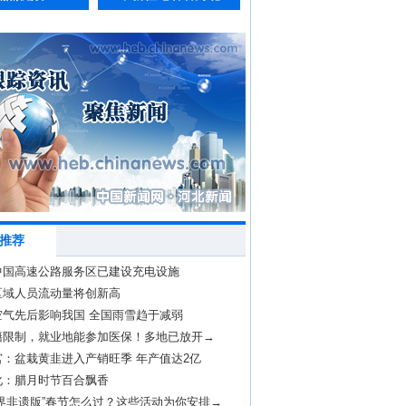
推荐
的中国高速公路服务区已建设充电设施
区域人员流动量将创新高
空气先后影响我国 全国雨雪趋于减弱
籍限制，就业地能参加医保！多地已放开→
宫：盆栽黄韭进入产销旺季 年产值达2亿
化：腊月时节百合飘香
界非遗版”春节怎么过？这些活动为你安排→