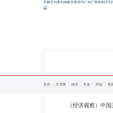
安徽
|
北京
|
重庆
|
福建
|
甘肃
|
贵州
|
广东
|
广西
|
海南
|
河北
|
首页
京津冀
雄安
市县
原创
视
（经济观察）中国