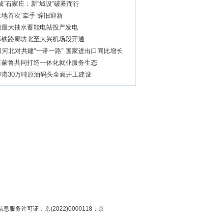
城”石家庄：新“城设”破圈而行
地首次“牵手”辞旧迎新
模最大抽水蓄能电站投产发电
际铁路廊坊北至大兴机场段开通
月河北对共建“一带一路” 国家进出口同比增长
晋蒙鲁共同打造一体化就业服务生态
骅港30万吨原油码头全面开工建设
息服务许可证：京(2022)0000118；京