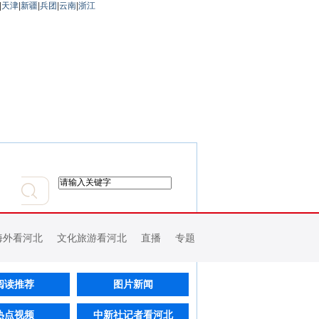
|
天津
|
新疆
|
兵团
|
云南
|
浙江
海外看河北
文化旅游看河北
直播
专题
阅读推荐
图片新闻
热点视频
中新社记者看河北