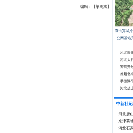
编辑：【梁周杰】
直击宽城抢
公网基站
河北隆
河北太行
警营开放
首趟北
承德滦
力
河北盐山
中新社记
河北唐
京津冀地
河北石