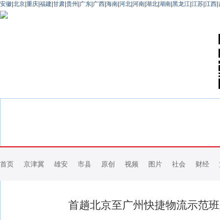
安徽
|
北京
|
重庆
|
福建
|
甘肃
|
贵州
|
广东
|
广西
|
海南
|
河北
|
河南
|
湖北
|
湖南
|
黑龙江
|
江苏
|
江西
|
首页
京津冀
雄安
市县
原创
视频
图片
社会
财经
首趟北京至广州快捷物流示范班