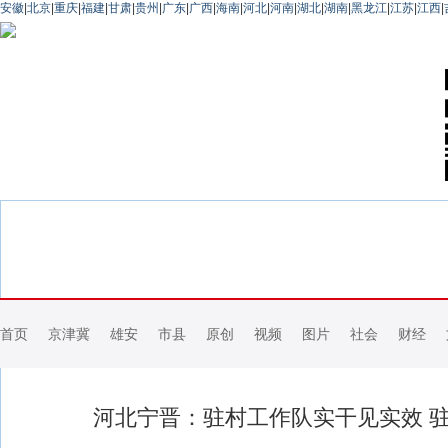
安徽
|
北京
|
重庆
|
福建
|
甘肃
|
贵州
|
广东
|
广西
|
海南
|
河北
|
河南
|
湖北
|
湖南
|
黑龙江
|
江苏
|
江西
|
首页
京津冀
雄安
市县
原创
视频
图片
社会
财经
河北宁晋：驻村工作队实干见实效 驻