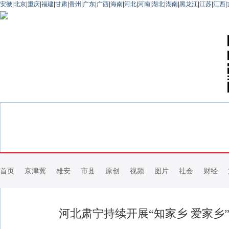
安徽
|
北京
|
重庆
|
福建
|
甘肃
|
贵州
|
广东
|
广西
|
海南
|
河北
|
河南
|
湖北
|
湖南
|
黑龙江
|
江苏
|
江西
|
首页
京津冀
雄安
市县
原创
视频
图片
社会
财经
河北肃宁持续开展“知家乡 爱家乡