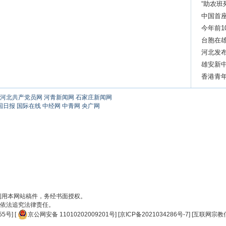
“助农班
中国首
今年前1
台胞在雄
河北发
雄安新中
香港青
力巨大
河北共产党员网
河青新闻网
石家庄新闻网
国日报
国际在线
中经网
中青网
央广网
刊用本网站稿件，务经书面授权。
依法追究法律责任。
55号
] [
京公网安备 11010202009201号
] [
京ICP备2021034286号-7
] [
互联网宗教信