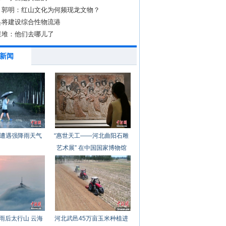
丨郭明：红山文化为何频现龙文物？
县将建设综合性物流港
星堆：他们去哪儿了
新闻
遭遇强降雨天气
“惠世天工——河北曲阳石雕
艺术展” 在中国国家博物馆
开幕
雨后太行山 云海
河北武邑45万亩玉米种植进