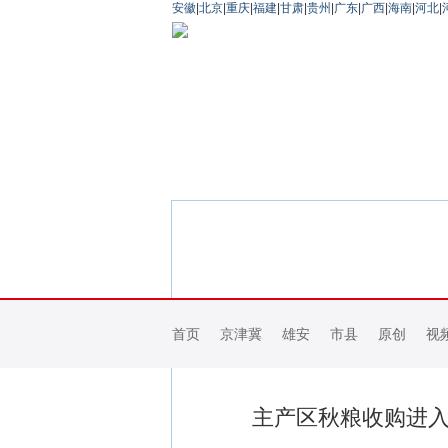
安徽
|
北京
|
重庆
|
福建
|
甘肃
|
贵州
|
广东
|
广西
|
海南
|
河北
|
首页
京津冀
雄安
市县
原创
视
主产区秋粮收购进入