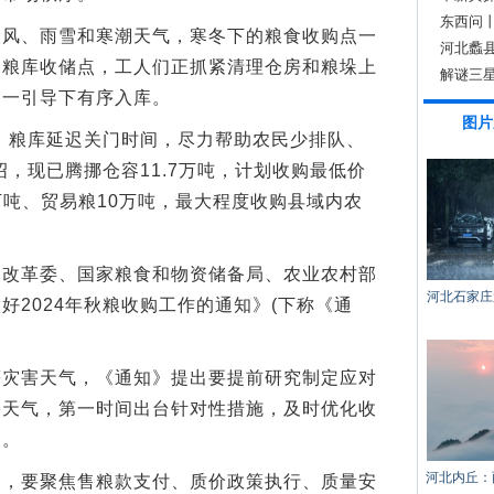
东西问
、雨雪和寒潮天气，寒冬下的粮食收购点一
河北蠡
一粮库收储点，工人们正抓紧清理仓房和粮垛上
解谜三
一一引导下有序入库。
图片
粮库延迟关门时间，尽力帮助农民少排队、
绍，现已腾挪仓容11.7万吨，计划收购最低价
万吨、贸易粮10万吨，最大程度收购县域内农
革委、国家粮食和物资储备局、农业农村部
河北石家庄
好2024年秋粮收购工作的通知》(下称《通
害天气，《通知》提出要提前研究制定应对
害天气，第一时间出台针对性措施，及时优化收
失。
河北内丘：
要聚焦售粮款支付、质价政策执行、质量安