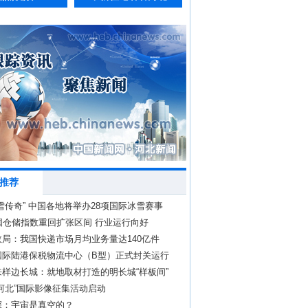
推荐
雪传奇” 中国各地将举办28项国际冰雪赛事
国仓储指数重回扩张区间 行业运行向好
局：我国快递市场月均业务量达140亿件
国际陆港保税物流中心（B型）正式封关运行
样边长城：就地取材打造的明长城“样板间”
河北”国际影像征集活动启动
探：宇宙是真空的？