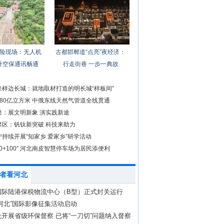
险现场：无人机
古都邯郸道“点亮”夜经济：
升空保通讯畅通
行走街巷 一步一典故
来样边长城：就地取材打造的明长城“样板间”
80亿立方米 中俄东线天然气管道全线贯通
隆：展文明新象 演实践新途
滦区：钒钛新突破 科技来助力
持续开展“知家乡 爱家乡”研学活动
00+100” 河北南皮智慧停车场为居民添便利
者看河北
国际陆港保税物流中心（B型）正式封关运行
河北”国际影像征集活动启动
开展省级环保督察 已将“一刀切”问题纳入督察