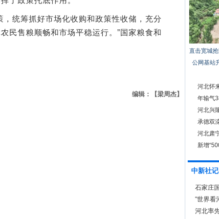
发挥了政策托底作用。
，统筹抓好市场化收购和政策性收储，充分
农民售粮顺畅和市场平稳运行。”国家粮食和
直击宽城抢
公网基站
河北怀
编辑：【梁周杰】
年输气3
河北兴
承德双
河北肃宁
新增“5
中新社记
石家庄
“世界看
河北率先