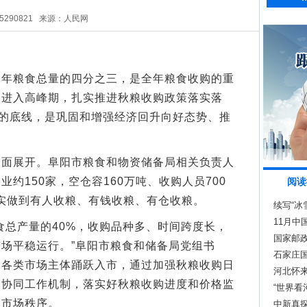
5290821
来源：人民网
粮食总量的四分之三，是全年粮食收购的重
购进入高峰期，扎实推进秋粮收购政策落实落
”的底线，是巩固和增强经济回升向好态势、推
展开。阜阳市粮食和物资储备局相关负责人
约150家，空仓容160万吨、收购人员700
阅读
，切实做到有人收粮、有钱收粮、有仓收粮。
续写“冰
11月中
总产量的40%，收购品种多、时间跨度长，
国家邮政
场平稳运行。”阜阳市粮食和储备局党组书
石家庄
导各类市场主体踊跃入市，通过加强秋粮收购日
河北怀来
门协同工作机制，落实好秋粮收购进度和价格监
“世界看
购市场秩序。
中新真