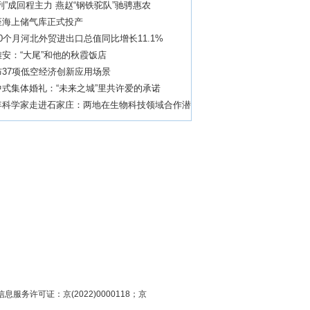
列”成回程主力 燕赵“钢铁驼队”驰骋惠农
座海上储气库正式投产
0个月河北外贸进出口总值同比增长11.1%
安：“大尾”和他的秋霞饭店
布37项低空经济创新应用场景
式集体婚礼：“未来之城”里共许爱的承诺
年科学家走进石家庄：两地在生物科技领域合作潜
息服务许可证：京(2022)0000118；京