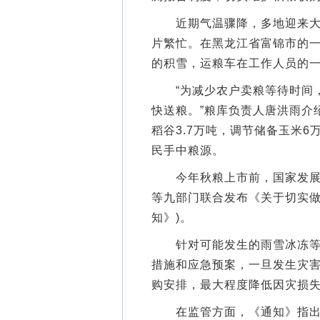
近期气温骤降，多地迎来大风
片繁忙。在黑龙江省富锦市的
的积雪，运粮车在工作人员的
“为减少农户卖粮等待时间，
快送粮。”粮库负责人唐洪雨介
稻谷3.7万吨，调节储备玉米6
民手中粮源。
今年秋粮上市前，国家发展改
等九部门联合发布《关于切实做
知》)。
针对可能发生的雨雪冰冻等灾
措施和应急预案，一旦发生灾
购安排，最大程度降低因灾损
在监管方面，《通知》指出，