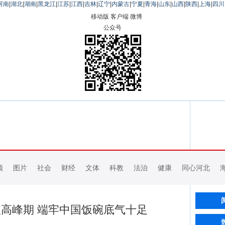
河南
|
湖北
|
湖南
|
黑龙江
|
江苏
|
江西
|
吉林
|
辽宁
|
内蒙古
|
宁夏
|
青海
|
山东
|
山西
|
陕西
|
上海
|
四川
移动版
客户端
微博
公众号
频
图片
社会
财经
文体
科教
法治
健康
同心河北
高峰期 端牢中国饭碗底气十足