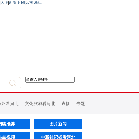
|
天津
|
新疆
|
兵团
|
云南
|
浙江
海外看河北
文化旅游看河北
直播
专题
阅读推荐
图片新闻
热点视频
中新社记者看河北