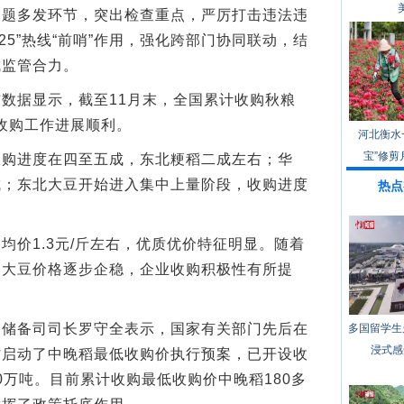
问题多发环节，突出检查重点，严厉打击违法违
2325”热线“前哨”作用，强化跨部门协同联动，结
成监管合力。
据显示，截至11月末，全国累计收购秋粮
，收购工作进展顺利。
河北衡水
宝”修剪
进度在四至五成，东北粳稻二成左右；华
成；东北大豆开始进入集中上量阶段，收购进度
热点
价1.3元/斤左右，优质优价特征明显。随着
、大豆价格逐步企稳，企业收购积极性有所提
备司司长罗守全表示，国家有关部门先后在
多国留学生
浸式感
省启动了中晚稻最低收购价执行预案，已开设收
00万吨。目前累计收购最低收购价中晚稻180多