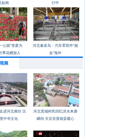
美如画
行中
一公园“变废为
河北秦皇岛：汽车零部件“掘
月季花赠游人
金”海外
视频
走进河北廊坊 沉
河北宽城村民回忆洪水来袭
受中华文化
瞬间 灾后安置稳妥暖心