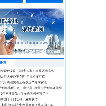
推荐
领衔现代京剧 《雄安人家》京冀两地演出
潮白河大桥通车在即 幸福桥连京冀
驶汽车离消费者还有多远？专家解读
贷利率比现在的二套还高” 存量房贷利率还能降
近5年同期最低，牛羊肉为何便宜了？
的中国｜今日芒种，麦黄农忙
京津冀中药材产业发展大会河北安国开幕