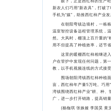
眼下，正是西红柿的生产旺季
新农人们巧用“新农具”，打破
手机为“媒”，助推西红柿产业
在朝阳弯镇边墙村，一栋栋温
温室智控设备远程管理系统，
然。大风时，棚顶上百斤重的“
用不但提高了种植效率，还节
这里的暖棚西红柿相继进入收
户在管护中发现任何问题，第一
教，以手机视频连线的方式接
围场朝阳湾镇西红柿种植面积达
亩，西红柿年产量5万吨。巧用
湾镇围绕西红柿产业“耕、种、
广，进一步打开销路，提高销
(杨枷琪 张姝娅 李国昊 黄文