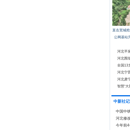
直击宽城抢
公网基站
河北平泉
河北围
全国1
河北宁晋
河北肃
智慧“大
中新社记
中国中
河北修
防线
今年前4