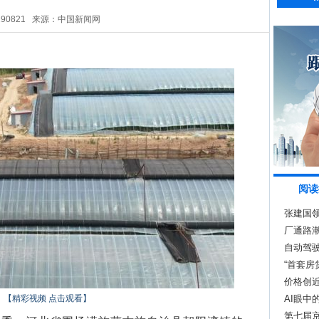
290821
来源：中国新闻网
阅读
张建国
厂通路
自动驾
“首套房
吗？
价格创
【精彩视频 点击观看】
AI眼中
第七届