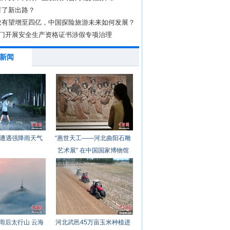
有了新出路？
数有望增至四亿，中国探险旅游未来如何发展？
部门开展安全生产资格证书涉假专项治理
新闻
遭遇强降雨天气
“惠世天工——河北曲阳石雕
艺术展” 在中国国家博物馆
开幕
雨后太行山 云海
河北武邑45万亩玉米种植进