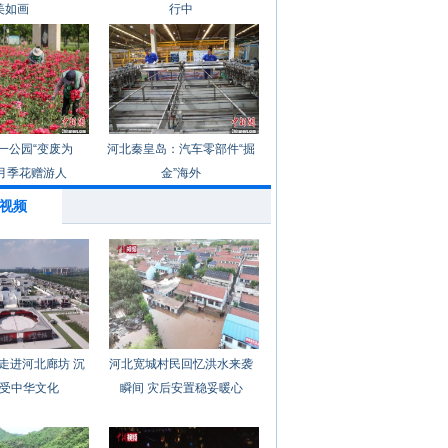
美如画
行中
一公园“变废为
河北秦皇岛：汽车零部件“掘
月季花赠游人
金”海外
视频
走进河北廊坊 沉
河北宽城村民回忆洪水来袭
受中华文化
瞬间 灾后安置稳妥暖心