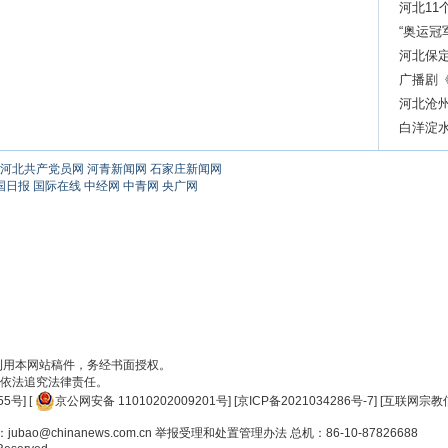
10.8%
河北11
“奥运冠
河北保定
广播剧
河北沧
白洋淀
河北共产党员网
河青新闻网
石家庄新闻网
国日报
国际在线
中经网
中青网
央广网
刊用本网站稿件，务经书面授权。
依法追究法律责任。
55号
] [
京公网安备 11010202009201号
] [
京ICP备2021034286号-7
] [
互联网宗教信
ao@chinanews.com.cn
举报受理和处置管理办法
总机：86-10-87826688