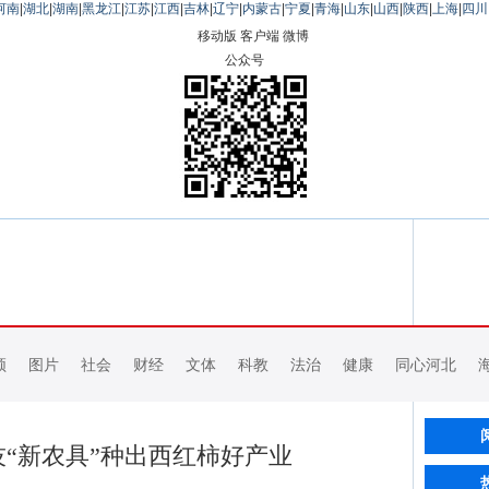
河南
|
湖北
|
湖南
|
黑龙江
|
江苏
|
江西
|
吉林
|
辽宁
|
内蒙古
|
宁夏
|
青海
|
山东
|
山西
|
陕西
|
上海
|
四川
移动版
客户端
微博
公众号
频
图片
社会
财经
文体
科教
法治
健康
同心河北
“新农具”种出西红柿好产业