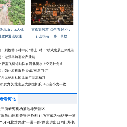
险现场：无人机
古都邯郸道“点亮”夜经济：
升空保通讯畅通
行走街巷 一步一典故
：刺槐林下种中药 “林上+林下”模式发展立体经济
场：做强马铃薯全产业链
3支轻型飞机运动队在河北衡水上空竞技角逐
：强化农机服务 备战“三夏”生产
宁开设多彩社团让童年绽放精彩
脑”发力 河北南皮大数据护航54万亩小麦丰收
者看河北
铁三所研究机构落地雄安新区
改避暑山庄相关管理条例 让考古成为保护第一道
个月河北对共建“一带一路”国家进出口同比增长