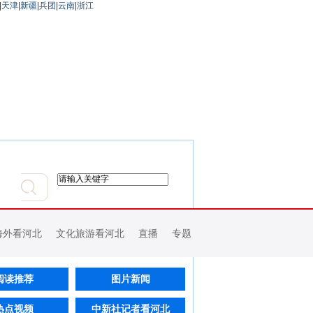
|
天津
|
新疆
|
兵团
|
云南
|
浙江
海外看河北
文化旅游看河北
直播
专题
阅读推荐
图片新闻
热点视频
中新社记者看河北