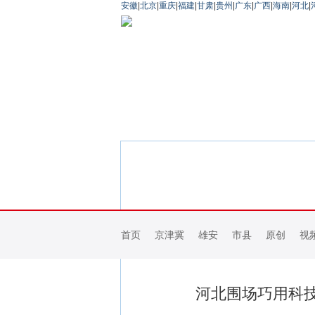
安徽
|
北京
|
重庆
|
福建
|
甘肃
|
贵州
|
广东
|
广西
|
海南
|
河北
|
首页
京津冀
雄安
市县
原创
视
河北围场巧用科技