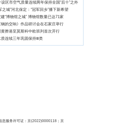
个设区市空气质量连续两年保持全国“后十”之外
军之城”河北保定：“冠军回乡”播下新希望
建“博物馆之城” 博物馆数量已达71家
《钢的交响》作品研讨会在石家庄举行
州黄骅港至莫斯科中欧班列首次开行
水质连续三年巩固保持Ⅲ类
息服务许可证：京(2022)0000118；京