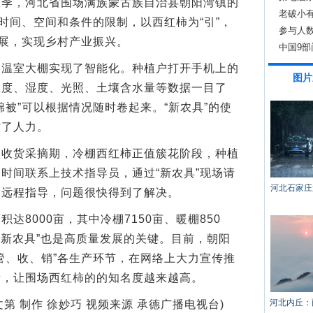
，河北省围场满族蒙古族自治县朝阳湾镇的
老破小
了时间、空间和条件的限制，以西红柿为“引”，
参与人
发展，实现乡村产业振兴。
中国9
室大棚实现了智能化。种植户打开手机上的
图片
温度、湿度、光照、土壤含水量等数据一目了
棉被”可以根据情况随时卷起来。“新农具”的使
省了人力。
货采摘期，冷棚西红柿正值簇花阶段，种植
时间联系上技术指导员，通过“新农具”现场请
河北石家庄
受远程指导，问题很快得到了解决。
8000亩，其中冷棚7150亩、暖棚850
“新农具”也是高质量发展的关键。目前，朝阳
管、收、销”各生产环节，在网络上大力宣传推
量，让围场西红柿的的知名度越来越高。
河北内丘：
第 制作 徐妙巧 视频来源 承德广播电视台)