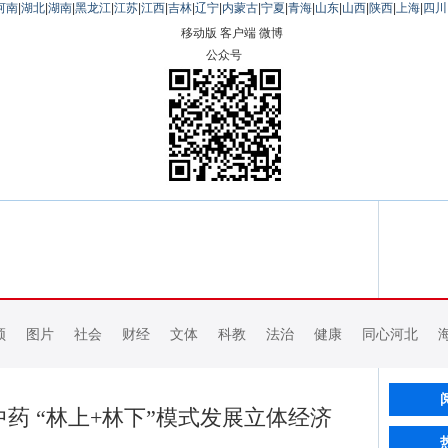
河南
|
湖北
|
湖南
|
黑龙江
|
江苏
|
江西
|
吉林
|
辽宁
|
内蒙古
|
宁夏
|
青海
|
山东
|
山西
|
陕西
|
上海
|
四川
移动版
客户端
微博
公众号
频
图片
社会
财经
文体
科教
法治
健康
同心河北
药 “林上+林下”模式发展立体经济