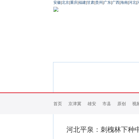
安徽
|
北京
|
重庆
|
福建
|
甘肃
|
贵州
|
广东
|
广西
|
海南
|
河北
|
首页
京津冀
雄安
市县
原创
视
河北平泉：刺槐林下种中