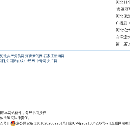
10.8%
河北11
“奥运冠
河北保定
广播剧
河北沧
白洋淀
第二届
赛
河北共产党员网
河青新闻网
石家庄新闻网
国日报
国际在线
中经网
中青网
央广网
刊用本网站稿件，务经书面授权。
依法追究法律责任。
55号
] [
京公网安备 11010202009201号
] [
京ICP备2021034286号-7
] [
互联网宗教信