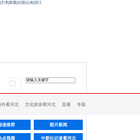
|
天津
|
新疆
|
兵团
|
云南
|
浙江
海外看河北
文化旅游看河北
直播
专题
阅读推荐
图片新闻
热点视频
中新社记者看河北