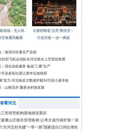
险现场：无人机
古都邯郸道“点亮”夜经济：
升空保通讯畅通
行走街巷 一步一典故
场：做强马铃薯全产业链
3支轻型飞机运动队在河北衡水上空竞技角逐
：强化农机服务 备战“三夏”生产
宁开设多彩社团让童年绽放精彩
脑”发力 河北南皮大数据护航54万亩小麦丰收
隆：山楂花开 飘香乡村致富路
者看河北
铁三所研究机构落地雄安新区
改避暑山庄相关管理条例 让考古成为保护第一道
个月河北对共建“一带一路”国家进出口同比增长