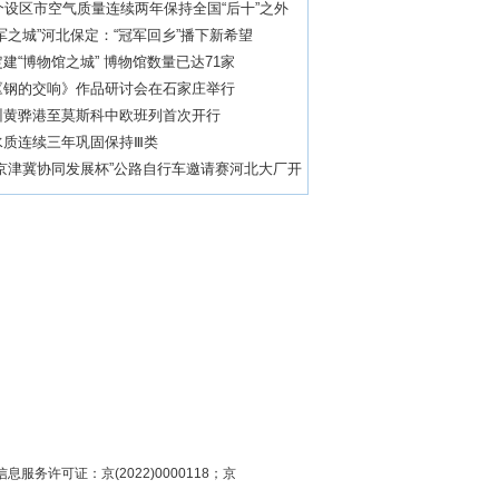
个设区市空气质量连续两年保持全国“后十”之外
军之城”河北保定：“冠军回乡”播下新希望
建“博物馆之城” 博物馆数量已达71家
《钢的交响》作品研讨会在石家庄举行
州黄骅港至莫斯科中欧班列首次开行
水质连续三年巩固保持Ⅲ类
“京津冀协同发展杯”公路自行车邀请赛河北大厂开
息服务许可证：京(2022)0000118；京