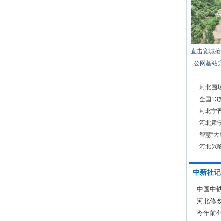
直击宽城抢
公网基站
河北围
全国1
河北宁晋
河北肃
智慧“大
河北兴
中新社记
中国中
河北修
防线
今年前4