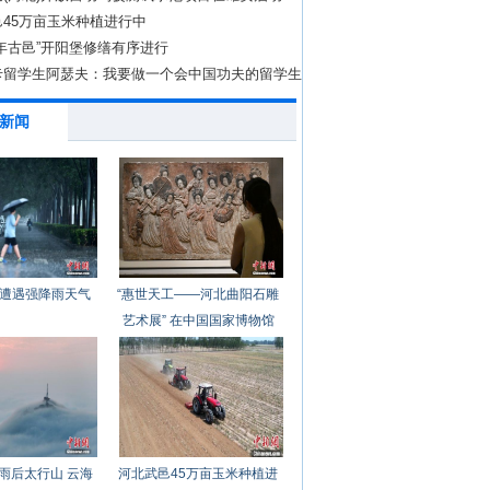
45万亩玉米种植进行中
年古邑”开阳堡修缮有序进行
卡留学生阿瑟夫：我要做一个会中国功夫的留学生
新闻
遭遇强降雨天气
“惠世天工——河北曲阳石雕
艺术展” 在中国国家博物馆
开幕
雨后太行山 云海
河北武邑45万亩玉米种植进