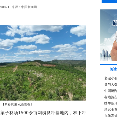
290821
来源：中国新闻网
阅读
老破小
参与人
中国9
各地抢
端午假期
【精彩视频 点击观看】
超20省
子林场1500余亩刺槐良种基地内，林下种
京雄高