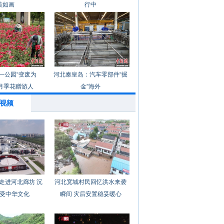
美如画
行中
一公园“变废为
河北秦皇岛：汽车零部件“掘
月季花赠游人
金”海外
视频
走进河北廊坊 沉
河北宽城村民回忆洪水来袭
受中华文化
瞬间 灾后安置稳妥暖心