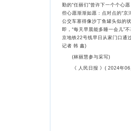
勤的“任丽们”曾许下一个个心
些心愿渐渐如愿：点对点的“京
公交车塞得像沙丁鱼罐头似的
即，“每天早晨能多睡一会儿”
京地铁22号线早日从家门口通过
记者 韩 鑫)
(林丽慧参与采写)
《 人民日报 》( 2024年06月