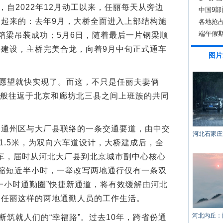
自2022年12月动工以来，任丽每天从旁边
中国9
起来的：去年9月，大桥全面进入上部结构施
各地抢
端午假期
箱梁吊装成功；5月6日，随着最后一片钢梁顺
建设，主桥完美合龙，向着9月中旬正式通车
图片
愿望就快实现了。而这，不只是任丽夫妻俩
潮汐般往返于北京和廊坊北三县之间上班族的共同
州区与大厂县联络的一条交通要道，由中交
河北石家庄
1.5米，为双向六车道设计，大桥建成后，全
通车，届时从河北大厂县到北京城市副中心核心
缩短近半小时，一举改写两地通行仅有一条双
一小时通勤圈”快捷新通道，将有效缓解由河北
利任丽这样的两地通勤人员的工作生活。
河北内丘：
筑就人们的“幸福路”。过去10年，跨省份通