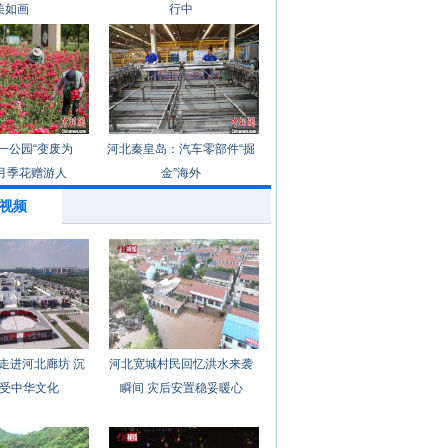
美如画
行中
一公园“变废为
河北秦皇岛：汽车零部件“掘
月季花赠游人
金”海外
视频
走进河北廊坊 沉
河北宽城村民回忆洪水来袭
受中华文化
瞬间 灾后安置稳妥暖心