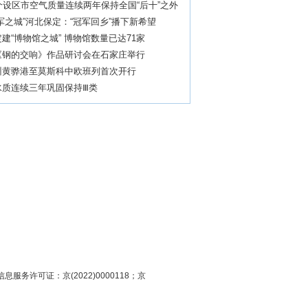
个设区市空气质量连续两年保持全国“后十”之外
军之城”河北保定：“冠军回乡”播下新希望
建“博物馆之城” 博物馆数量已达71家
《钢的交响》作品研讨会在石家庄举行
州黄骅港至莫斯科中欧班列首次开行
水质连续三年巩固保持Ⅲ类
息服务许可证：京(2022)0000118；京