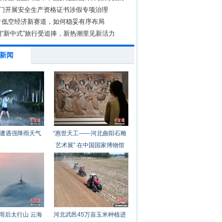
部门开展安全生产资格证书涉假专项治理
占低空经济新赛道，如何稳妥有序布局
“新中式”旅行受追捧，新热潮里见新活力
新闻
遭遇强降雨天气
“惠世天工——河北曲阳石雕
艺术展” 在中国国家博物馆
开幕
雨后太行山 云海
河北武邑45万亩玉米种植进