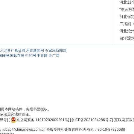
10.8%
河北11
“奥运冠
河北保定
广播剧
河北沧
白洋淀
河北共产党员网
河青新闻网
石家庄新闻网
国日报
国际在线
中经网
中青网
央广网
刊用本网站稿件，务经书面授权。
依法追究法律责任。
55号
] [
京公网安备 11010202009201号
] [
京ICP备2021034286号-7
] [
互联网宗教信
ao@chinanews.com.cn
举报受理和处置管理办法
总机：86-10-87826688