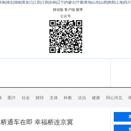
河南
|
湖北
|
湖南
|
黑龙江
|
江苏
|
江西
|
吉林
|
辽宁
|
内蒙古
|
宁夏
|
青海
|
山东
|
山西
|
陕西
|
上海
|
四川
移动版
客户端
微博
公众号
频
图片
社会
财经
文体
科教
法治
健康
同心河北
桥通车在即 幸福桥连京冀