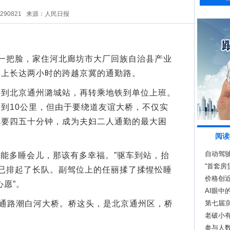
5290821
来源：人民日报
把脸，家住河北廊坊市大厂回族自治县产业
踏上长达两小时的跨越京冀的通勤路。
北京通州潞城站，再转乘地铁到单位上班。
到10公里，但由于要绕道友谊大桥，不仅实
就要四五十分钟，成为夫妇二人通勤的最大困
阅读
自动驾
能多睡会儿，那该有多幸福。”驱车到站，抬
“首套房
已排起了长队。副驾位上的任丽揉了揉惺忪睡
吗？
价格创
心愿”。
AI眼中
通路潮白河大桥。桥这头，是北京通州区，桥
第七届
老破小
参与人