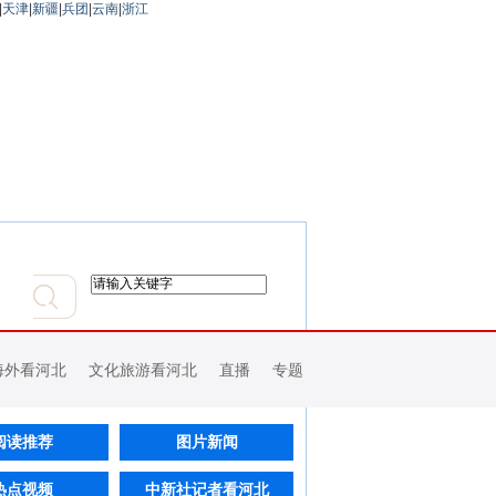
|
天津
|
新疆
|
兵团
|
云南
|
浙江
海外看河北
文化旅游看河北
直播
专题
阅读推荐
图片新闻
热点视频
中新社记者看河北