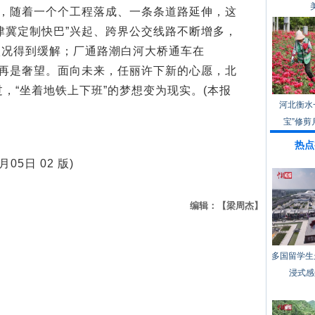
愿，随着一个个工程落成、一条条道路延伸，这
津冀定制快巴”兴起、跨界公交线路不断增多，
状况得到缓解；厂通路潮白河大桥通车在
不再是奢望。面向未来，任丽许下新的心愿，北
，“坐着地铁上下班”的梦想变为现实。(本报
河北衡水
宝”修剪
热点
05日 02 版)
编辑：【梁周杰】
多国留学生
浸式感