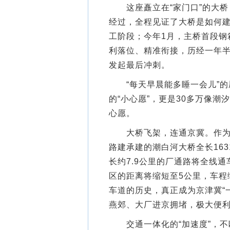
这座矗立在“家门口”的大桥，
经过，全程见证了大桥是如何建
工阶段；今年1月，主桥首段钢
利落位、精准衔接，历经一年半
发起最后冲刺。
“每天早晨能多睡一会儿”的
的“小心愿”，更是30多万像
心愿。
大桥飞架，连通京冀。作为通
路建承建的潮白河大桥全长163
长约7.9公里的厂通路将全线
区的距离将缩短至5公里，车程
车道的历史，真正成为京津冀“
燕郊、大厂进京拥堵，极大便
交通一体化的“加速度”，不断