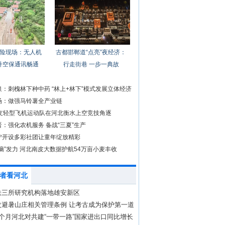
险现场：无人机
古都邯郸道“点亮”夜经济：
升空保通讯畅通
行走街巷 一步一典故
：刺槐林下种中药 “林上+林下”模式发展立体经济
场：做强马铃薯全产业链
3支轻型飞机运动队在河北衡水上空竞技角逐
：强化农机服务 备战“三夏”生产
宁开设多彩社团让童年绽放精彩
脑”发力 河北南皮大数据护航54万亩小麦丰收
者看河北
铁三所研究机构落地雄安新区
改避暑山庄相关管理条例 让考古成为保护第一道
个月河北对共建“一带一路”国家进出口同比增长