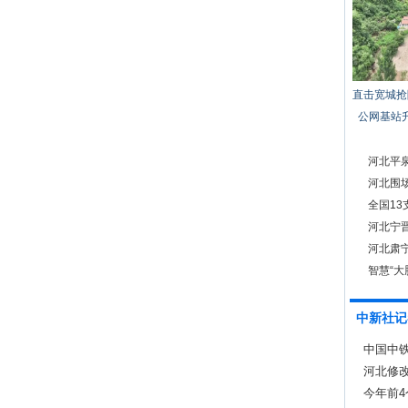
直击宽城抢
公网基站
河北平泉
河北围
全国1
河北宁晋
河北肃
智慧“大
中新社记
中国中
河北修
防线
今年前4