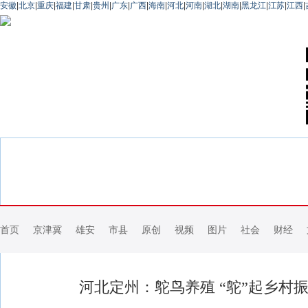
安徽
|
北京
|
重庆
|
福建
|
甘肃
|
贵州
|
广东
|
广西
|
海南
|
河北
|
河南
|
湖北
|
湖南
|
黑龙江
|
江苏
|
江西
|
首页
京津冀
雄安
市县
原创
视频
图片
社会
财经
河北定州：鸵鸟养殖 “鸵”起乡村