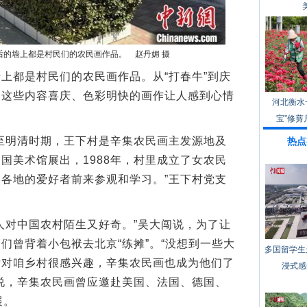
后的墙上都是村民们的农民画作品。 赵丹媚 摄
都是村民们的农民画作品。从“打春牛”到庆
，这些内容喜庆、色彩明快的画作让人感到心情
河北衡水
宝”修剪
明清时期，王下村是辛集农民画主发源地及
热点
国美术馆展出，1988年，村里成立了女农民
各地的爱好者前来参观和学习。”王下村党支
对中国农村陌生又好奇。”吴大闯说，为了让
们曾背着小包袱去北京“练摊”。“没想到一些大
多国留学生
后对咱乡村很感兴趣，辛集农民画也成为他们了
浸式感
说，辛集农民画曾应邀赴美国、法国、德国、
展。