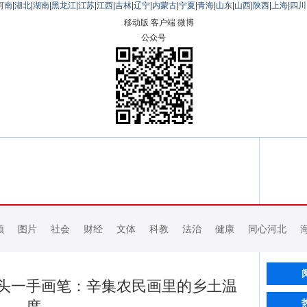
河南
|
湖北
|
湖南
|
黑龙江
|
江苏
|
江西
|
吉林
|
辽宁
|
内蒙古
|
宁夏
|
青海
|
山东
|
山西
|
陕西
|
上海
|
四川
移动版
客户端
微博
公众号
频
图片
社会
财经
文体
科教
法治
健康
同心河北
头一手画笔：辛集农民画里的乡土温
度