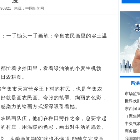
290821
来源：中国新闻网
题：一手锄头一手画笔：辛集农民画里的乡土温
忙着收拾田里，看着绿油油的小麦生机勃
春日农耕图。
阅读
辛集市天宫营乡王下村的村民，也是辛集农
市场监
爱好就是画农民画。夸张的笔墨、绚丽的色彩，
世界戏剧
术感染力的绘画方式深深吸引着她。
东西问·
（聚焦
民画队伍，他们在种田劳作之余，总要拿起
中央气
丽的村庄，用温暖的色彩，画出对生活的愿景。
商务部
，从学画初期的“啥也不懂”到能独立完成画
我国加