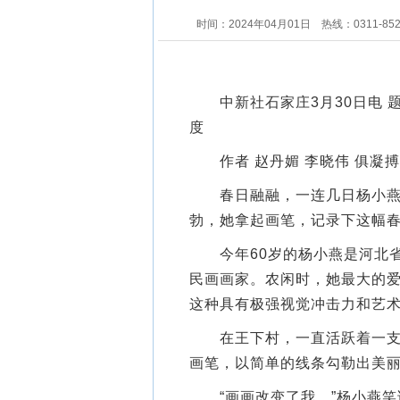
时间：2024年04月01日
热线：0311-85
中新社石家庄3月30日电 
度
作者 赵丹媚 李晓伟 俱凝搏
春日融融，一连几日杨小燕都
勃，她拿起画笔，记录下这幅
今年60岁的杨小燕是河北省
民画画家。农闲时，她最大的
这种具有极强视觉冲击力和艺
在王下村，一直活跃着一支农
画笔，以简单的线条勾勒出美
“画画改变了我。”杨小燕笑说