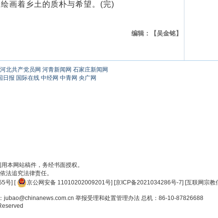
绘画着乡土的质朴与希望。(完)
编辑：【吴金铭】
河北共产党员网
河青新闻网
石家庄新闻网
国日报
国际在线
中经网
中青网
央广网
刊用本网站稿件，务经书面授权。
依法追究法律责任。
55号
] [
京公网安备 11010202009201号
] [
京ICP备2021034286号-7
] [
互联网宗教信
ao@chinanews.com.cn
举报受理和处置管理办法
总机：86-10-87826688
 Reserved