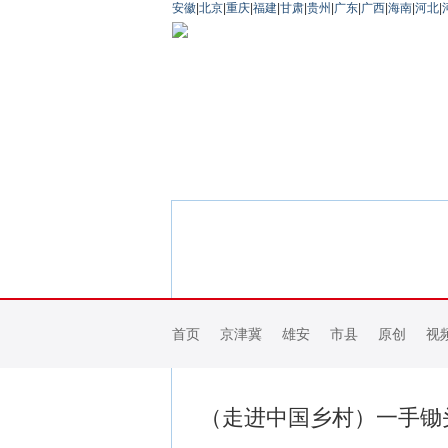
安徽
|
北京
|
重庆
|
福建
|
甘肃
|
贵州
|
广东
|
广西
|
海南
|
河北
|
首页
京津冀
雄安
市县
原创
视
（走进中国乡村）一手锄