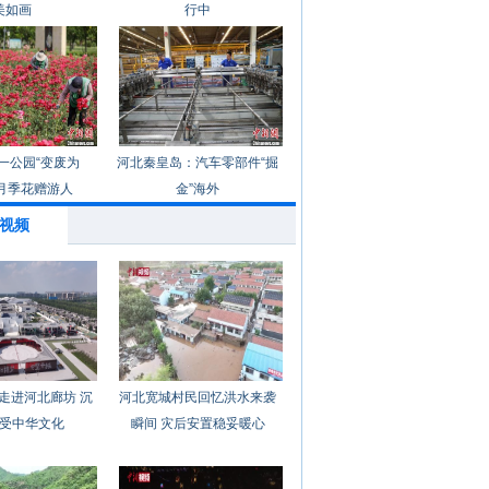
美如画
行中
一公园“变废为
河北秦皇岛：汽车零部件“掘
月季花赠游人
金”海外
视频
走进河北廊坊 沉
河北宽城村民回忆洪水来袭
受中华文化
瞬间 灾后安置稳妥暖心