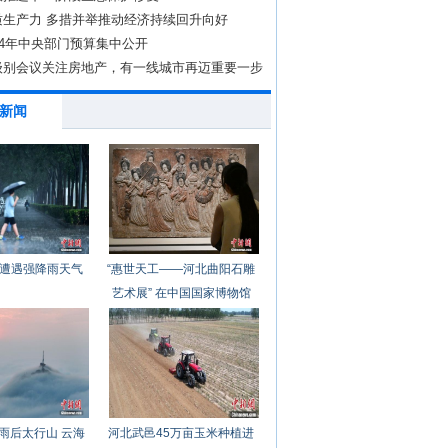
质生产力 多措并举推动经济持续回升向好
24年中央部门预算集中公开
级别会议关注房地产，有一线城市再迈重要一步
新闻
遭遇强降雨天气
“惠世天工——河北曲阳石雕
艺术展” 在中国国家博物馆
开幕
雨后太行山 云海
河北武邑45万亩玉米种植进