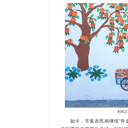
村民正
如今，辛集农民画继续“奔走