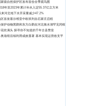
国家级自然保护区发布首份全季观鸟图
018年至2023年累计补水入淀55.37亿立方米
年以来河北地下水开采量减少47.2%
地区首发塞尔维亚中欧班列自石家庄启程
级保护动物黑鹳和东方白鹳在河北衡水湖罕见同框
杏花吹满头 探寻你不知道的千年古县赞皇
冬奥场馆后续利用成效显著 基本实现运营收支平