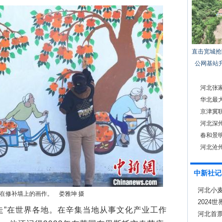
直击宽城抢
公网基站
河北张家
华北最
京津冀
青睐
河北深
春和景
河北沧
中新社记
河北小
在修补墙上的画作。 娄雅坤 摄
2024
”在世界各地。在辛集当地从事文化产业工作
河北首