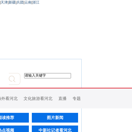
|
天津
|
新疆
|
兵团
|
云南
|
浙江
海外看河北
文化旅游看河北
直播
专题
阅读推荐
图片新闻
热点视频
中新社记者看河北