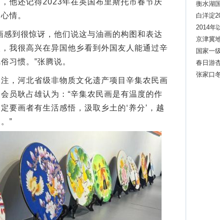
，他还记得2023年在英国布里斯托市春节庆
衡水湖
动心情。
白洋淀2
2014
感到很惊讶，他们说这与油画的构图和表达
京津冀
欢，我很高兴在异国他乡看到外国友人能通过辛
国家一
俗习惯。”张腾说。
春日游
张家口
，河北省级非物质文化遗产项目辛集农民画
衡
会员耿占雄认为：“辛集农民画是有温度的作
定要画者有生活感悟，汲取乡土的‘养分’，越
。”