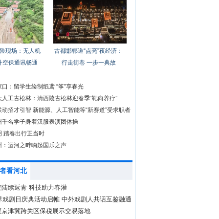
险现场：无人机
古都邯郸道“点亮”夜经济：
升空保通讯畅通
行走街巷 一步一典故
口：留学生绘制纸鸢 “筝”享春光
大人工古松林：清西陵古松林迎春季“靶向养疗”
联动招才引智 新能源、人工智能等“新赛道”受求职者
州千名学子身着汉服表演团体操
明 踏春出行正当时
州：运河之畔响起国乐之声
者看河北
麦陆续返青 科技助力春灌
世界戏剧日庆典活动启帷 中外戏剧人共话互鉴融通
票京津冀跨关区保税展示交易落地