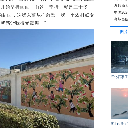
发展新
燕开始坚持画画，而这一坚持，就是三十多
中国20
的封面，这我以前从不敢想，我一个农村妇女
多场高
就感让我很受鼓舞。”
图片
河北石家庄
河北内丘：