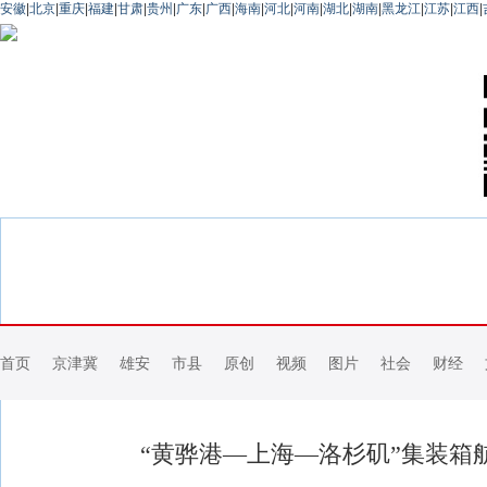
安徽
|
北京
|
重庆
|
福建
|
甘肃
|
贵州
|
广东
|
广西
|
海南
|
河北
|
河南
|
湖北
|
湖南
|
黑龙江
|
江苏
|
江西
|
首页
京津冀
雄安
市县
原创
视频
图片
社会
财经
“黄骅港—上海—洛杉矶”集装箱