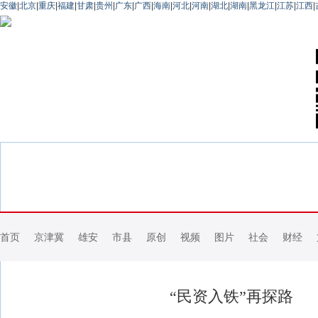
安徽
|
北京
|
重庆
|
福建
|
甘肃
|
贵州
|
广东
|
广西
|
海南
|
河北
|
河南
|
湖北
|
湖南
|
黑龙江
|
江苏
|
江西
|
首页
京津冀
雄安
市县
原创
视频
图片
社会
财经
“民资入铁”再探路