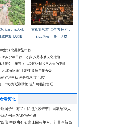
险现场：无人机
古都邯郸道“点亮”夜经济：
升空保通讯畅通
行走街巷 一步一典故
洋学生”河北吴桥迎中秋
骅18岁少年日行三万步 找寻家乡文化遗迹
斯坦留学生奥宝：八段锦让我找回内心的平静
 河北石家庄“月饼村”黄庄产销火爆
萌娃迎中秋 体验浓浓“文化味”
德：中秋渐近制饼忙 佳节将临销售旺
者看河北
斯坦留学生奥宝：我把八段锦带回国教给家人
华人书画为“桥”寄相思
逾四倍 中欧班列石家庄回程单月开行量创新高