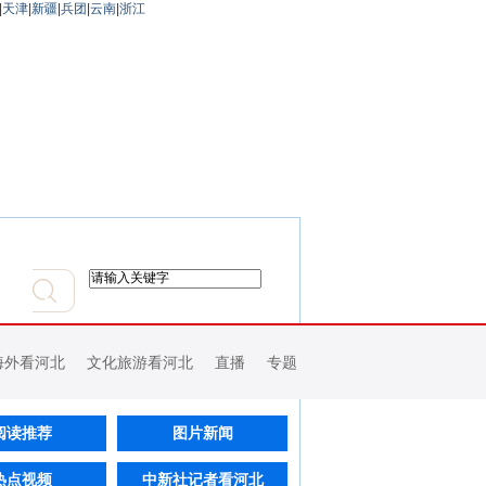
|
天津
|
新疆
|
兵团
|
云南
|
浙江
海外看河北
文化旅游看河北
直播
专题
阅读推荐
图片新闻
热点视频
中新社记者看河北