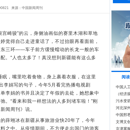
90821
来源：中国新闻周刊
宫崎骏”的云，身侧油画似的赛里木湖和草地
徐婷觉得自己走进童话了，不过抬眼再看面前，
京东三环——车子前方缓慢蠕动的长龙一般的车
配。“人也太多了！真没想到新疆能有这么多
眠，嘴里吃着食物，身上裹着衣服，在这里
阅读
背出李娟写的句子，今年5月看完热播电视剧
中国人工
下单李娟的书并且决定了年假的去处，她想象中
（经济
弛。“看来和我一样想法的人多到堵车啦！”刚
污水变
河北深州
国新闻周刊》说。
中国邢
薛翊冰在新疆从事旅游业快20年了，今年
文博文创
意料之中。从疫情期间，不方便走出国门的游客
京津冀