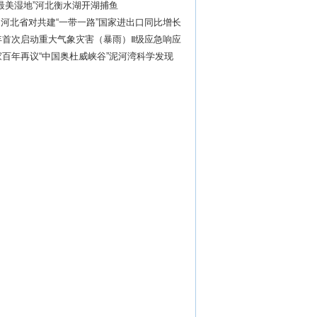
最美湿地”河北衡水湖开湖捕鱼
 河北省对共建“一带一路”国家进出口同比增长
年首次启动重大气象灾害（暴雨）Ⅱ级应急响应
百年再议“中国奥杜威峡谷”泥河湾科学发现