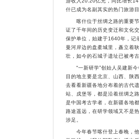
游收入20.20亿元，同比增长14
什已成为名副其实的热门旅游
喀什位于丝绸之路的重要节点
证了千年间的历史变迁和文化交
保护单位，始建于1640年，
曼河岸边的盘橐城里，矗立着耿
壮，如今的石城子遗址已被考古
“一新研学”创始人吴建新今
目的地主要是北京、山西、陕
去看看新疆各地分布着的古代
站、戍堡等，都是沿着丝绸之
是中国考古学者，在新疆各地
路途遥远，在研学领域又不是
涉足。
今年春节喀什登上春晚，他预