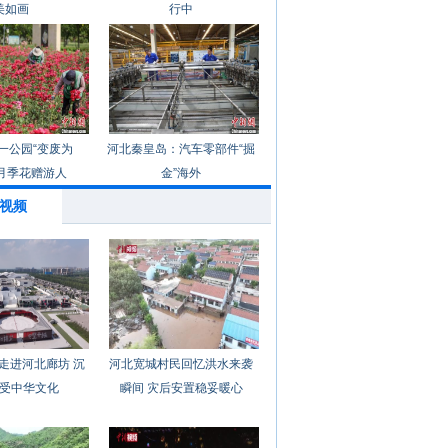
美如画
行中
一公园“变废为
河北秦皇岛：汽车零部件“掘
月季花赠游人
金”海外
视频
走进河北廊坊 沉
河北宽城村民回忆洪水来袭
受中华文化
瞬间 灾后安置稳妥暖心