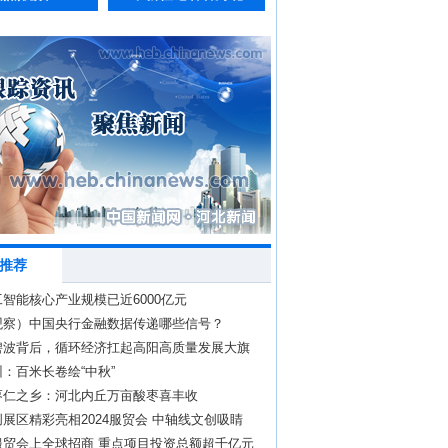
推荐
智能核心产业规模已近6000亿元
观察）中国央行金融数据传递哪些信号？
碧波背后，循环经济扛起高阳高质量发展大旗
：百米长卷绘“中秋”
枣仁之乡：河北内丘万亩酸枣喜丰收
展区精彩亮相2024服贸会 中轴线文创吸睛
服贸会上全球招商 重点项目投资总额超千亿元