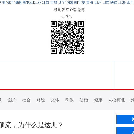
河南
|
湖北
|
湖南
|
黑龙江
|
江苏
|
江西
|
吉林
|
辽宁
|
内蒙古
|
宁夏
|
青海
|
山东
|
山西
|
陕西
|
上海
|
四川
移动版
客户端
微博
公众号
频
图片
社会
财经
文体
科教
法治
健康
同心河北
顶流，为什么是这儿？