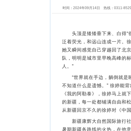
时间：2024年09月14日
热线：0311-852
头顶是矮矮垂下来、白得“很
泛着荧光，和远山连成一片。
她又瞬间感觉自己穿越回了北
队，明明是城市里早晚高峰的标
人。”
“世界就在手边，躺倒就是睡
不知道什么是遗憾。” 徐婷能
《我的阿勒泰》，徐婷马上就
的新疆，每一处都铺满自由和松
从新疆回京不久的徐婷对《中
新疆康辉大自然国际旅行社的
暑期新疆各路线的火热，在他