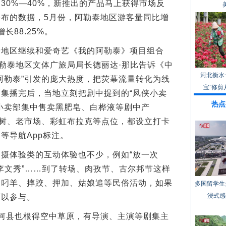
30%—40%，新推出的产品马上获得市场反
布的数据，5月份，阿勒泰地区游客量同比增
长88.25%。
区继续和爱奇艺《我的阿勒泰》项目组合
阿勒泰地区文体广旅局局长德丽达·那比告诉《中
河北衡水
阿勒泰”引发的庞大热度，把荧幕流量转化为线
宝”修剪
集播完后，当地立刻把剧中提到的“凤侠小卖
热点
小卖部集中售卖黑肥皂、白桦液等剧中产
的树、老市场、彩虹布拉克等点位，都设立打卡
等导航App标注。
体验类的互动体验也不少，例如“放一次
次李文秀”……到了转场、肉孜节、古尔邦节这样
、叼羊、摔跤、押加、姑娘追等民俗活动，如果
多国留学生
浸式感
可以参与。
县也根得空中草原，有导演、主演等剧集主