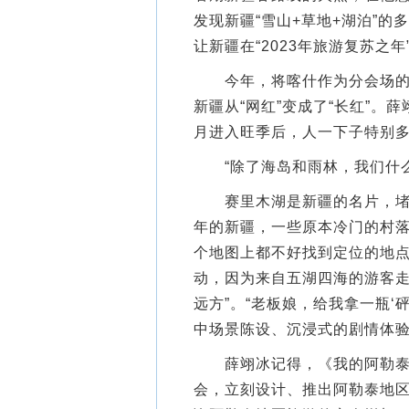
发现新疆“雪山+草地+湖泊”的
让新疆在“2023年旅游复苏之
今年，将喀什作为分会场的春
新疆从“网红”变成了“长红”。
月进入旺季后，人一下子特别多
“除了海岛和雨林，我们什么
赛里木湖是新疆的名片，堵车
年的新疆，一些原本冷门的村
个地图上都不好找到定位的地
动，因为来自五湖四海的游客走
远方”。“老板娘，给我拿一瓶‘砰
中场景陈设、沉浸式的剧情体
薛翊冰记得，《我的阿勒泰》
会，立刻设计、推出阿勒泰地