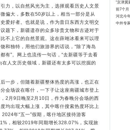
“京津冀
力，以自然风光为主，选择观看历史人文景
前7个月
微偏大，多数在50岁以上，相当一部分是从
13.7%
河北今
历史爱好者。也就是说，作为昔日东西方文明交
中外专家
个议题下，新疆遗存的众多珍贵文物和古迹对于
尚比不上它的自然景观。这在薛翊冰看来可以理
饶和独特，用他们旅游界的话说，“除了海岛
都有”。网上也流传一句话，“去新疆等于去看
为在人文历史领域，新疆还有太多可以挖掘的
一步，但随着新疆整体热度的高涨，也正在
把分会场设在喀什，一下子让这座南疆城市登上
，2月9日晚至2月10日，作为春晚分会场的西
热度均出现大幅上涨，其中喀什搜索热度环比上
。2024年“五一”假期，喀什地区接待游客
91%，相较2019年同期增长328.07%，实现旅