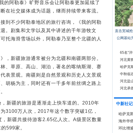
《我的阿勒泰》旷野音乐会让阿勒泰更加延续了
不断在社交媒体成为话题，继而持续带来客流。
到不少阿勒泰地区的旅行咨询，《我的阿勒
减退。剧集和文学以及其中讲述的千年游牧文
直击宽城抢
公网基站
可可托海滑雪场以外，阿勒泰乃至整个北疆的人
65名“
，新疆旅游通常被分为北疆和南疆两部分。
河北黄
森林、草原、高山、湖泊，著名的喀纳斯湖、赛
哈萨克
中秋临近
的代表景观。南疆则是自然景观和历史人文景观
河北盐山
原、胡杨为主，同时还有一千多年前丝绸之路上
河北承
燧。
新疆的旅游是逐渐走上快车道的。2010年
中新社记
3100万人次，2017年这个数字突破1亿，
哈萨克
年度，新疆共接待游客2.65亿人次。A级景区数量
海外华侨
在的599家。
环比增