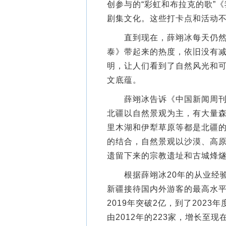
创参与的“彩虹和布拉克的歌”
剧集文化。这些打卡点和活动
直到现在，薛翊冰每天仍然接
泰》带起来的热度，依旧没有
明，让人们看到了自然风光和
文底蕴。
薛翊冰告诉《中国新闻周刊》
北疆以自然景观为主，有大量
里木湖和伊犁草原等都是北疆
的结合，自然景观以沙漠、高
遗留下来的宗教遗址和古城烽
根据薛翊冰20年的从业经验，
新疆接待国内外游客的最高水平为
2019年突破2亿，到了2023
由2012年的223家，增长至现