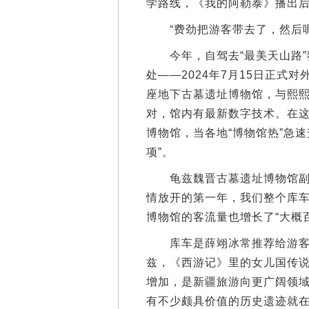
学路线，《我的阿勒泰》播出
“费劲把游客带去了，然后呢
今年，自驾去“最美天山路”
处——2024年7月15日正式
座地下古墓遗址博物馆，与熙
对，馆内有最新数字技术。在这
博物馆，当各地“博物馆热”急
项”。
龟兹魏晋古墓遗址博物馆副馆
情放开的第一年，我们整个库车
博物馆的客流量也增长了“大概
库车是薛翊冰常推荐给游客的
兹，《西游记》里的女儿国传
增加，是新疆旅游向更广阔领
有不少颇具价值的历史遗迹就