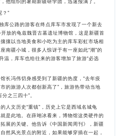
后，他组织的暑期新疆研学团，迅速报满了。
？”
独库公路的游客在终点库车市发现了一个新去
对外开放的龟兹魏晋古墓遗址博物馆，这是新疆首
熙攘攘以当地美食和小吃为主的库车彩虹市场相
座南疆小城，很多人惊讶于有一座如此“潮”的
速升温，库车也给往来的游客增加了旅游“必选
长冯伟切身感受到了新疆的热度，“去年疫
市的旅游人次都创新高了”，旅游热带动当地
百分之三四十”。
人文历史“重镇”，历史上它是西域名城龟
说就是此地。在薛翊冰看来，博物馆这类硬件的
域拓展的关键。他告诉《中国新闻周刊》，新疆
在自然风光景点的附近，如果能够穿插在一起，