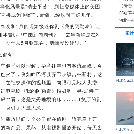
（走进
多样化风景是“瑞士平替”，到社交媒体上的美图
65名“
年”直接成为“网红”，新疆已经热闹了好几年。
河北平泉
晚和5月的现象级迷你剧《我的阿勒泰》让
图片
薛翊冰告诉《中国新闻周刊》：“去年新疆是在8
，今年从5月到现在，新疆就没淡过。”
都有”
似乎可以理解，毕竟往年也有客流高峰，今
落也火了，例如哈巴河县齐巴尔镇吉林新村，这
河北石家庄
点，在社交媒体的视频里，肉眼可见地人头攒
进电视剧《我的阿勒泰》拍摄地，寻找“诗与
砰’”“看，这是文秀睡塌的床”……1:1复原的剧
验，吸引了大量人流。
播放期间，全公司都在追剧，追完马上开
区的新产品。果然，从电视剧播放开始，每天咨
河北内丘：