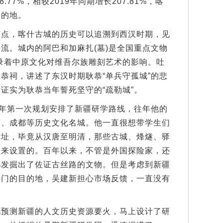
8.77%，相较2019年同期增长207.81%，喀
目的地。
，喀什古城的历史可以追溯到西汉时期，见
流。城内的阿巴和加麻扎(墓)是全国重点文物
记录着中原文化对维吾尔族雕刻艺术的影响。吐
恭祠，讲述了东汉时期耿恭“单兵守孤城”的悲
证实为耿恭当年誓死坚守的“疏勒城”。
年第一次规划安排了新疆研学路线，往年他的
西、成都等历史文化名城。他一直很想带学生们
遗址，毕竟从汉唐至明清，那些古城、烽燧、驿
路来设置的。百年以来，不管是外国探险家，还
都发掘出了佐证古丝路的文物。但是考虑到新疆
热门的目的地，吴建新担心市场反馈，一直没有
测新疆的人文历史资源要火，马上设计了研