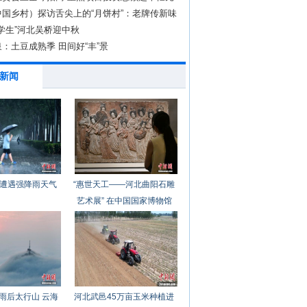
中国乡村）探访舌尖上的“月饼村”：老牌传新味
洋学生”河北吴桥迎中秋
：土豆成熟季 田间好“丰”景
新闻
遭遇强降雨天气
“惠世天工——河北曲阳石雕
艺术展” 在中国国家博物馆
开幕
雨后太行山 云海
河北武邑45万亩玉米种植进